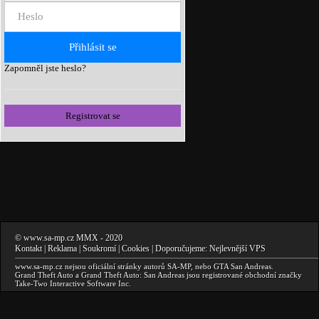
Zapomněl jste heslo?
Registrovat se
©
www.sa-mp.cz
MMX
- 2020
Kontakt
|
Reklama
|
Soukromí
|
Cookies
| Doporučujeme:
Nejlevnější VPS
www.sa-mp.cz
nejsou oficiální stránky autorů
SA-MP
, nebo
GTA San Andreas
.
Grand Theft Auto a Grand Theft Auto: San Andreas
jsou registrované obchodní značky
Take-Two Interactive Software Inc.