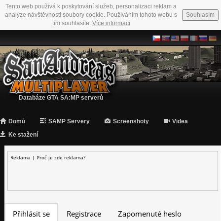
Tento web používá k poskytování služeb, personalizaci reklam a
analýze návštěvnosti soubory cookie. Používáním tohoto webu s
Souhlasím
tím souhlasíte.
Více informací
Databáze GTA SA:MP serverů
Domů
SAMP Servery
Screenshoty
Videa
Ke stažení
Reklama |
Proč je zde reklama?
Přihlásit se
Registrace
Zapomenuté heslo