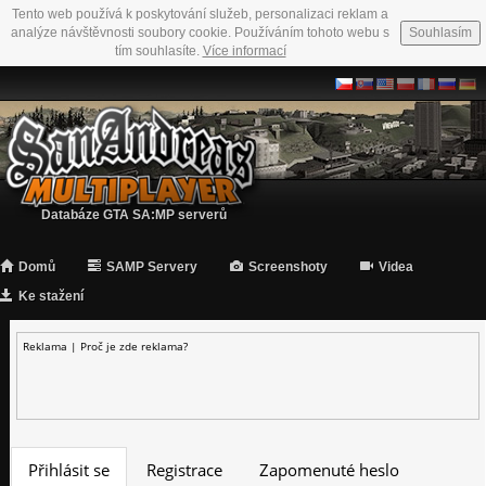
Tento web používá k poskytování služeb, personalizaci reklam a
analýze návštěvnosti soubory cookie. Používáním tohoto webu s
Souhlasím
tím souhlasíte.
Více informací
Databáze GTA SA:MP serverů
Domů
SAMP Servery
Screenshoty
Videa
Ke stažení
Reklama |
Proč je zde reklama?
Přihlásit se
Registrace
Zapomenuté heslo