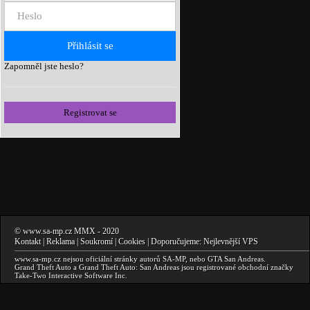
Zapomněl jste heslo?
Registrovat se
©
www.sa-mp.cz
MMX
- 2020
Kontakt
|
Reklama
|
Soukromí
|
Cookies
| Doporučujeme:
Nejlevnější VPS
www.sa-mp.cz
nejsou oficiální stránky autorů
SA-MP
, nebo
GTA San Andreas
.
Grand Theft Auto a Grand Theft Auto: San Andreas
jsou registrované obchodní značky
Take-Two Interactive Software Inc.