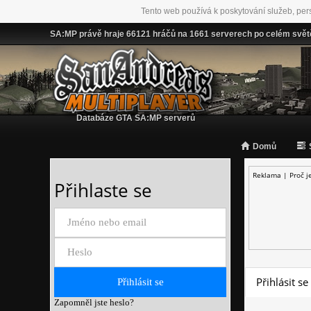
Tento web používá k poskytování služeb, per
SA:MP právě hraje 66121 hráčů na 1661 serverech po celém svět
Databáze GTA SA:MP serverů
Domů
Reklama |
Proč j
Přihlaste se
Přihlásit se
Zapomněl jste heslo?