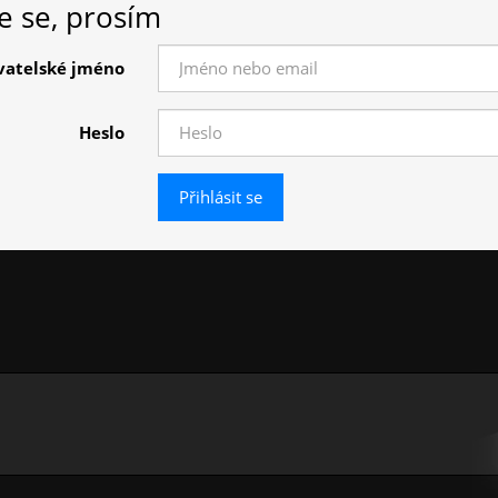
te se, prosím
vatelské jméno
Heslo