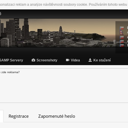
sonalizaci reklam a analýze návštěvnosti soubory cookie. Používáním tohoto webu 
ě
SAMP Servery
Screenshoty
Videa
Ke stažení
e zde reklama?
Registrace
Zapomenuté heslo