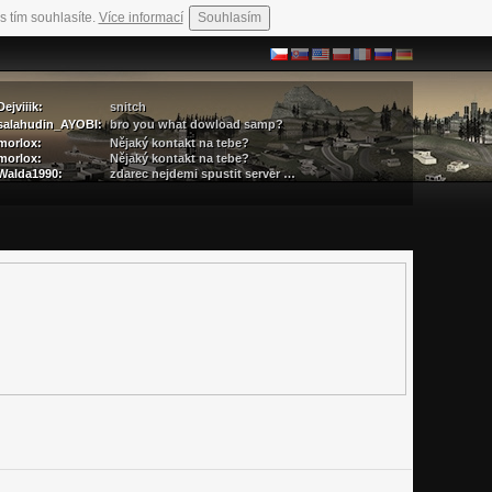
s tím souhlasíte.
Více informací
Souhlasím
Dejviiik:
snitch
salahudin_AYOBI:
bro you what dowload samp?
morlox:
Nějaký kontakt na tebe?
morlox:
Nějaký kontakt na tebe?
Walda1990:
zdarec nejdemi spustit server …