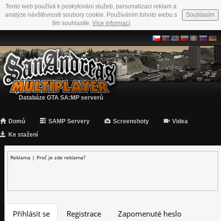
Tento web používá k poskytování služeb, personalizaci reklam a
analýze návštěvnosti soubory cookie. Používáním tohoto webu s
Souhlasím
tím souhlasíte.
Více informací
Databáze GTA SA:MP serverů
Domů
SAMP Servery
Screenshoty
Videa
Ke stažení
Reklama |
Proč je zde reklama?
Přihlásit se
Registrace
Zapomenuté heslo