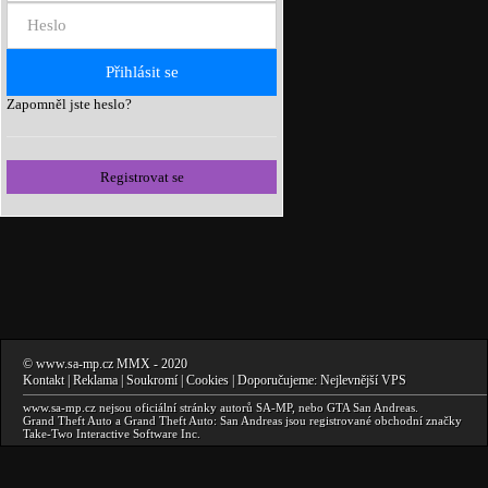
Zapomněl jste heslo?
Registrovat se
©
www.sa-mp.cz
MMX
- 2020
Kontakt
|
Reklama
|
Soukromí
|
Cookies
| Doporučujeme:
Nejlevnější VPS
www.sa-mp.cz
nejsou oficiální stránky autorů
SA-MP
, nebo
GTA San Andreas
.
Grand Theft Auto a Grand Theft Auto: San Andreas
jsou registrované obchodní značky
Take-Two Interactive Software Inc.