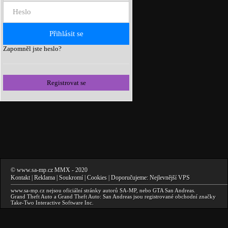
Zapomněl jste heslo?
Registrovat se
©
www.sa-mp.cz
MMX
- 2020
Kontakt
|
Reklama
|
Soukromí
|
Cookies
| Doporučujeme:
Nejlevnější VPS
www.sa-mp.cz
nejsou oficiální stránky autorů
SA-MP
, nebo
GTA San Andreas
.
Grand Theft Auto a Grand Theft Auto: San Andreas
jsou registrované obchodní značky
Take-Two Interactive Software Inc.