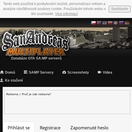
Tento web používá k poskytování služeb, personalizaci reklam a
analýze návštěvnosti soubory cookie. Používáním tohoto webu s
Souhlasím
tím souhlasíte.
Více informací
Databáze GTA SA:MP serverů
Domů
SAMP Servery
Screenshoty
Videa
Ke stažení
Reklama |
Proč je zde reklama?
Přihlásit se
Registrace
Zapomenuté heslo