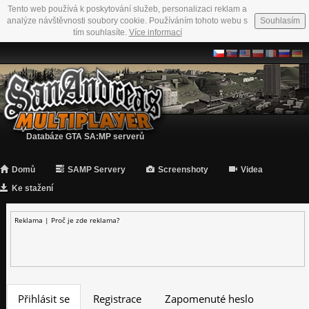
Tento web používá k poskytování služeb, personalizaci reklam a
analýze návštěvnosti soubory cookie. Používáním tohoto webu s
Souhlasím
tím souhlasíte.
Více informací
Databáze GTA SA:MP serverů
Domů
SAMP Servery
Screenshoty
Videa
Ke stažení
Reklama |
Proč je zde reklama?
Přihlásit se
Registrace
Zapomenuté heslo