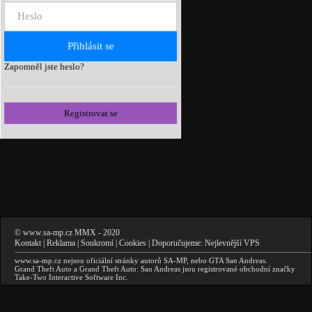
Zapomněl jste heslo?
Registrovat se
©
www.sa-mp.cz
MMX
- 2020
Kontakt
|
Reklama
|
Soukromí
|
Cookies
| Doporučujeme:
Nejlevnější VPS
www.sa-mp.cz
nejsou oficiální stránky autorů
SA-MP
, nebo
GTA San Andreas
.
Grand Theft Auto a Grand Theft Auto: San Andreas
jsou registrované obchodní značky
Take-Two Interactive Software Inc.