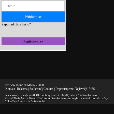
Zapomněl jste heslo?
Registrovat se
©
www.sa-mp.cz
MMX
- 2020
Kontakt
|
Reklama
|
Soukromí
|
Cookies
| Doporučujeme:
Nejlevnější VPS
www.sa-mp.cz
nejsou oficiální stránky autorů
SA-MP
, nebo
GTA San Andreas
.
Grand Theft Auto a Grand Theft Auto: San Andreas
jsou registrované obchodní značky
Take-Two Interactive Software Inc.