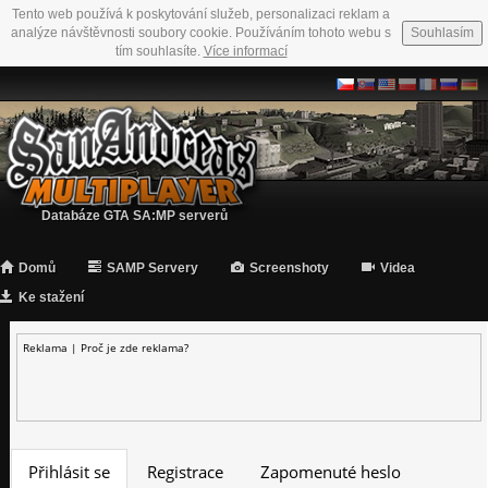
Tento web používá k poskytování služeb, personalizaci reklam a
analýze návštěvnosti soubory cookie. Používáním tohoto webu s
Souhlasím
tím souhlasíte.
Více informací
Databáze GTA SA:MP serverů
Domů
SAMP Servery
Screenshoty
Videa
Ke stažení
Reklama |
Proč je zde reklama?
Přihlásit se
Registrace
Zapomenuté heslo