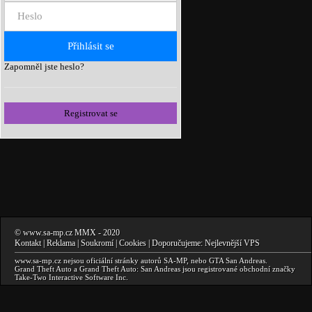
Zapomněl jste heslo?
Registrovat se
©
www.sa-mp.cz
MMX
- 2020
Kontakt
|
Reklama
|
Soukromí
|
Cookies
| Doporučujeme:
Nejlevnější VPS
www.sa-mp.cz
nejsou oficiální stránky autorů
SA-MP
, nebo
GTA San Andreas
.
Grand Theft Auto a Grand Theft Auto: San Andreas
jsou registrované obchodní značky
Take-Two Interactive Software Inc.