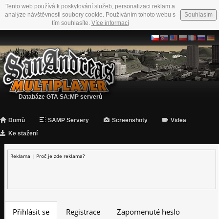
Tento web používá k poskytování služeb, personalizaci reklam a
analýze návštěvnosti soubory cookie. Používáním tohoto webu s
Souhlasím
tím souhlasíte.
Více informací
Databáze GTA SA:MP serverů
Domů
SAMP Servery
Screenshoty
Videa
Ke stažení
Reklama |
Proč je zde reklama?
Přihlásit se
Registrace
Zapomenuté heslo