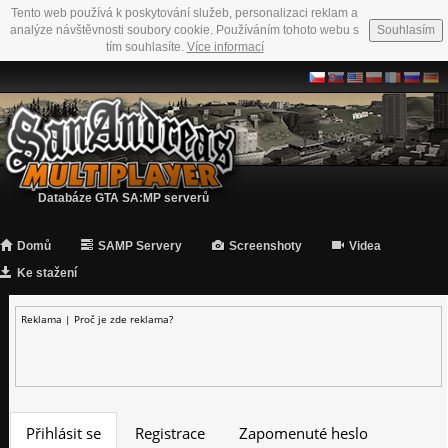
Tento web používá k poskytování služeb, personalizaci reklam a
analýze návštěvnosti soubory cookie. Používáním tohoto webu s
Souhlasím
tím souhlasíte.
Více informací
Databáze GTA SA:MP serverů
Domů
SAMP Servery
Screenshoty
Videa
Ke stažení
Reklama |
Proč je zde reklama?
Přihlásit se
Registrace
Zapomenuté heslo