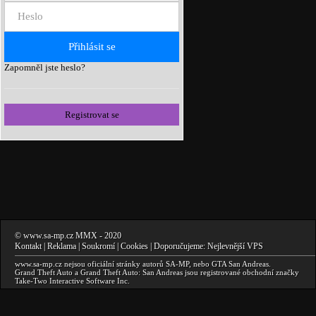
Zapomněl jste heslo?
Registrovat se
©
www.sa-mp.cz
MMX
- 2020
Kontakt
|
Reklama
|
Soukromí
|
Cookies
| Doporučujeme:
Nejlevnější VPS
www.sa-mp.cz
nejsou oficiální stránky autorů
SA-MP
, nebo
GTA San Andreas
.
Grand Theft Auto a Grand Theft Auto: San Andreas
jsou registrované obchodní značky
Take-Two Interactive Software Inc.