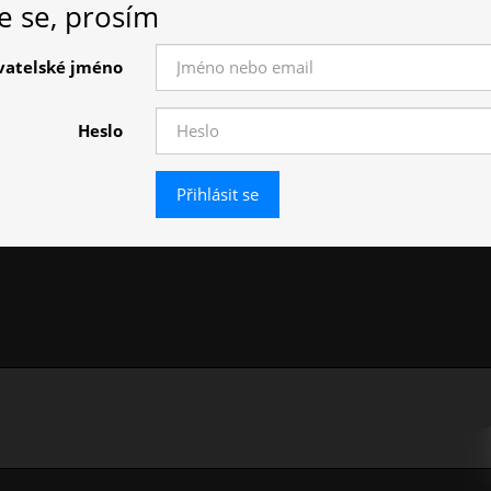
te se, prosím
vatelské jméno
Heslo