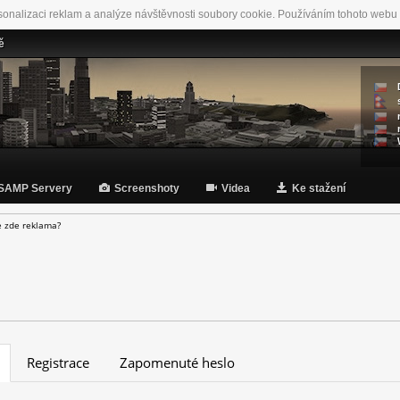
sonalizaci reklam a analýze návštěvnosti soubory cookie. Používáním tohoto webu 
ě
SAMP Servery
Screenshoty
Videa
Ke stažení
e zde reklama?
Registrace
Zapomenuté heslo