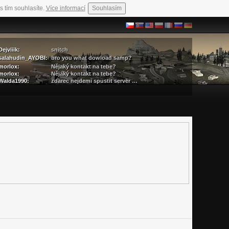
s tím souhlasíte.
Více informací
Souhlasím
Dejviiik:
snitch
salahudin_AYOBI:
bro you what dowload samp?
morlox:
Nějaký kontakt na tebe?
morlox:
Nějaký kontakt na tebe?
Walda1990:
zdarec nejdemi spustit server …