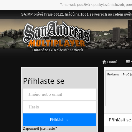
Tento web používá k poskytování služeb, per
SA:MP právě hraje 66121 hráčů na 1661 serverech po celém svět
Databáze GTA SA:MP serverů
Domů
Reklama |
Proč j
Přihlaste se
Přihlásit se
Zapomněl jste heslo?