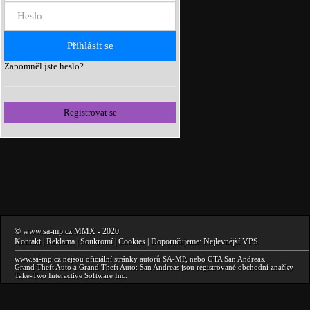
Zapomněl jste heslo?
Registrovat se
©
www.sa-mp.cz
MMX
- 2020
Kontakt
|
Reklama
|
Soukromí
|
Cookies
| Doporučujeme:
Nejlevnější VPS
www.sa-mp.cz
nejsou oficiální stránky autorů
SA-MP
, nebo
GTA San Andreas
.
Grand Theft Auto a Grand Theft Auto: San Andreas
jsou registrované obchodní značky
Take-Two Interactive Software Inc.