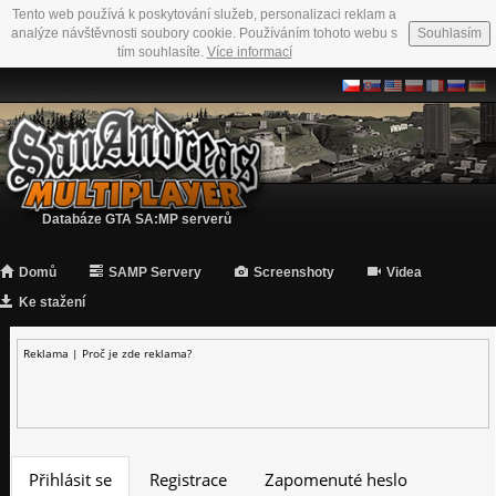
Tento web používá k poskytování služeb, personalizaci reklam a
analýze návštěvnosti soubory cookie. Používáním tohoto webu s
Souhlasím
tím souhlasíte.
Více informací
Databáze GTA SA:MP serverů
Domů
SAMP Servery
Screenshoty
Videa
Ke stažení
Reklama |
Proč je zde reklama?
Přihlásit se
Registrace
Zapomenuté heslo