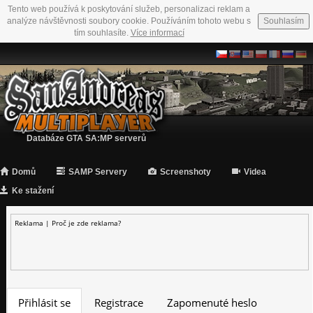
Tento web používá k poskytování služeb, personalizaci reklam a
analýze návštěvnosti soubory cookie. Používáním tohoto webu s
Souhlasím
tím souhlasíte.
Více informací
Databáze GTA SA:MP serverů
Domů
SAMP Servery
Screenshoty
Videa
Ke stažení
Reklama |
Proč je zde reklama?
Přihlásit se
Registrace
Zapomenuté heslo