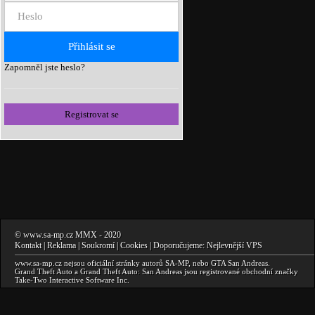
Zapomněl jste heslo?
Registrovat se
©
www.sa-mp.cz
MMX
- 2020
Kontakt
|
Reklama
|
Soukromí
|
Cookies
| Doporučujeme:
Nejlevnější VPS
www.sa-mp.cz
nejsou oficiální stránky autorů
SA-MP
, nebo
GTA San Andreas
.
Grand Theft Auto a Grand Theft Auto: San Andreas
jsou registrované obchodní značky
Take-Two Interactive Software Inc.