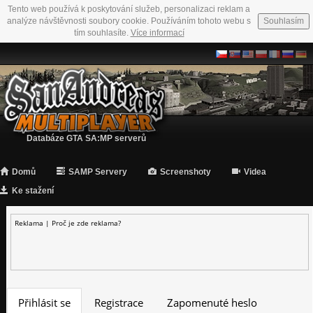
Tento web používá k poskytování služeb, personalizaci reklam a
analýze návštěvnosti soubory cookie. Používáním tohoto webu s
Souhlasím
tím souhlasíte.
Více informací
Databáze GTA SA:MP serverů
Domů
SAMP Servery
Screenshoty
Videa
Ke stažení
Reklama |
Proč je zde reklama?
Přihlásit se
Registrace
Zapomenuté heslo