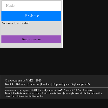
Zapomněl jste heslo?
Registrovat se
©
www.sa-mp.cz
MMX
- 2020
Kontakt
|
Reklama
|
Soukromí
|
Cookies
| Doporučujeme:
Nejlevnější VPS
www.sa-mp.cz
nejsou oficiální stránky autorů
SA-MP
, nebo
GTA San Andreas
.
Grand Theft Auto a Grand Theft Auto: San Andreas
jsou registrované obchodní značky
Take-Two Interactive Software Inc.