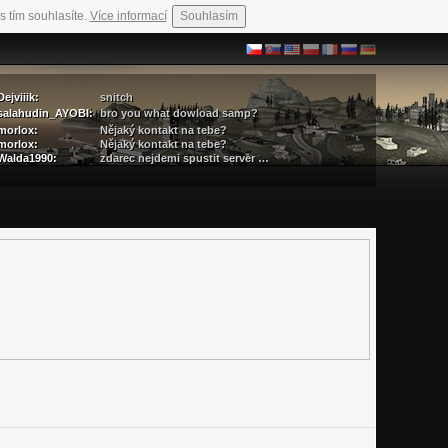
s tím souhlasíte.
Více informací
Souhlasím
Dejviiik:
snitch
salahudin_AYOBI:
bro you what dowload samp?
morlox:
Nějaký kontakt na tebe?
morlox:
Nějaký kontakt na tebe?
Walda1990:
zdarec nejdemi spustit server …