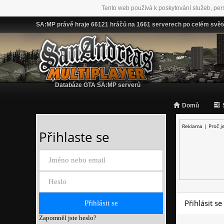
Tento web používá k poskytování služeb, per
SA:MP právě hraje 66121 hráčů na 1661 serverech po celém svět
Databáze GTA SA:MP serverů
Domů
Reklama |
Proč j
Přihlaste se
Přihlásit se
Zapomněl jste heslo?