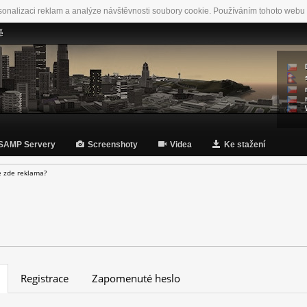
sonalizaci reklam a analýze návštěvnosti soubory cookie. Používáním tohoto webu 
ě
SAMP Servery
Screenshoty
Videa
Ke stažení
e zde reklama?
Registrace
Zapomenuté heslo