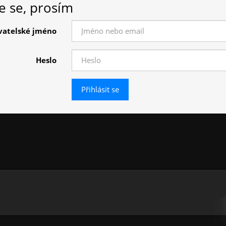
te se, prosím
vatelské jméno
Heslo