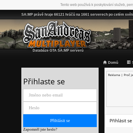
Tento web používá k poskytování služeb, per
SA:MP právě hraje 66121 hráčů na 1661 serverech po celém svět
Databáze GTA SA:MP serverů
Domů
Reklama |
Proč j
Přihlaste se
Přihlásit se
Zapomněl jste heslo?