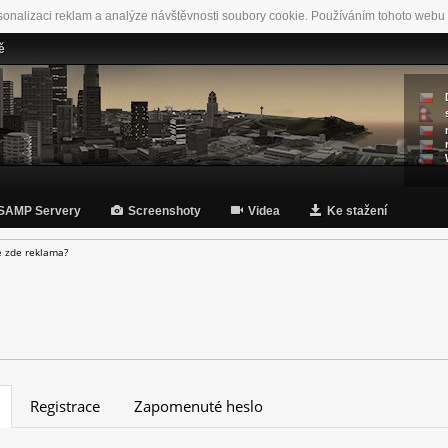
sonalizaci reklam a analýze návštěvnosti soubory cookie. Používáním tohoto webu 
ě
SAMP Servery
Screenshoty
Videa
Ke stažení
e zde reklama?
Registrace
Zapomenuté heslo