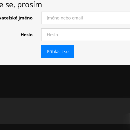
te se, prosím
vatelské jméno
Heslo