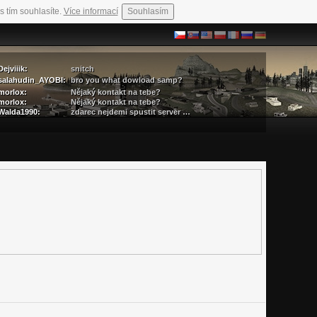
s tím souhlasíte.
Více informací
Souhlasím
Dejviiik:
snitch
salahudin_AYOBI:
bro you what dowload samp?
morlox:
Nějaký kontakt na tebe?
morlox:
Nějaký kontakt na tebe?
Walda1990:
zdarec nejdemi spustit server …