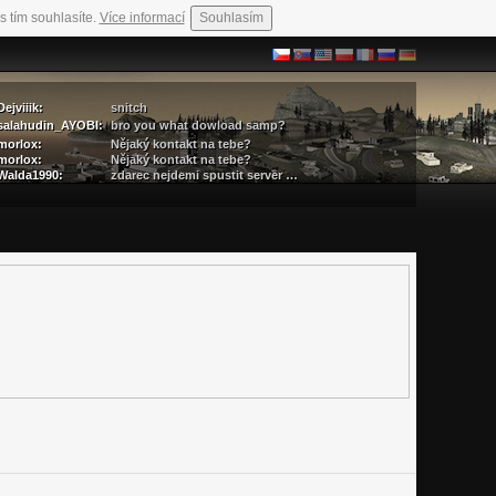
s tím souhlasíte.
Více informací
Souhlasím
Dejviiik:
snitch
salahudin_AYOBI:
bro you what dowload samp?
morlox:
Nějaký kontakt na tebe?
morlox:
Nějaký kontakt na tebe?
Walda1990:
zdarec nejdemi spustit server …