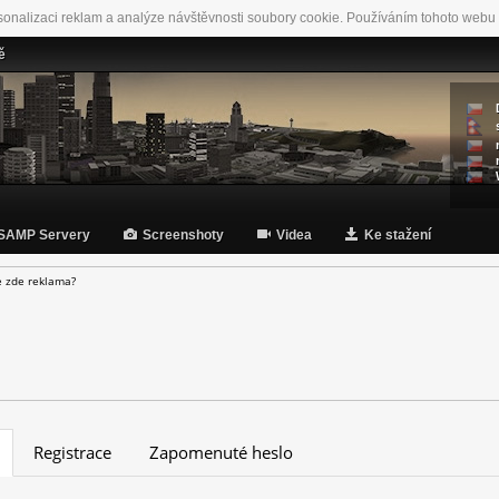
sonalizaci reklam a analýze návštěvnosti soubory cookie. Používáním tohoto webu 
ě
SAMP Servery
Screenshoty
Videa
Ke stažení
e zde reklama?
Registrace
Zapomenuté heslo