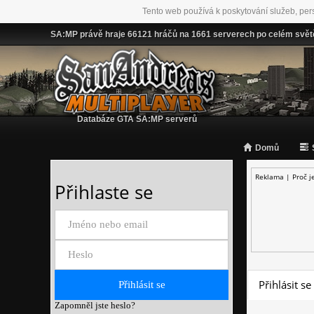
Tento web používá k poskytování služeb, per
SA:MP právě hraje 66121 hráčů na 1661 serverech po celém svět
Databáze GTA SA:MP serverů
Domů
Reklama |
Proč j
Přihlaste se
Přihlásit se
Zapomněl jste heslo?