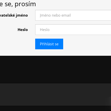
te se, prosím
vatelské jméno
Heslo