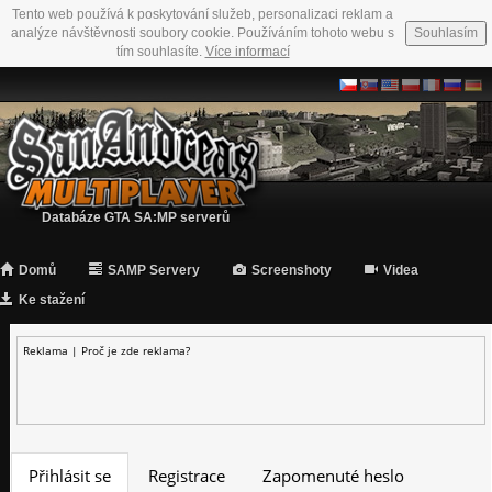
Tento web používá k poskytování služeb, personalizaci reklam a
analýze návštěvnosti soubory cookie. Používáním tohoto webu s
Souhlasím
tím souhlasíte.
Více informací
Databáze GTA SA:MP serverů
Domů
SAMP Servery
Screenshoty
Videa
Ke stažení
Reklama |
Proč je zde reklama?
Přihlásit se
Registrace
Zapomenuté heslo