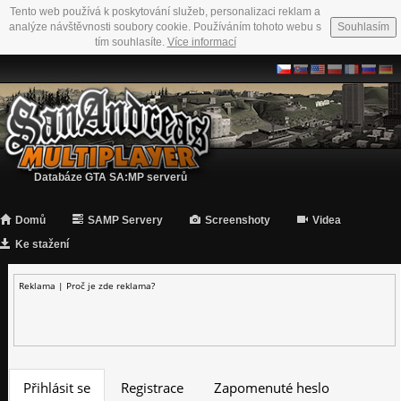
Tento web používá k poskytování služeb, personalizaci reklam a
analýze návštěvnosti soubory cookie. Používáním tohoto webu s
Souhlasím
tím souhlasíte.
Více informací
Databáze GTA SA:MP serverů
Domů
SAMP Servery
Screenshoty
Videa
Ke stažení
Reklama |
Proč je zde reklama?
Přihlásit se
Registrace
Zapomenuté heslo