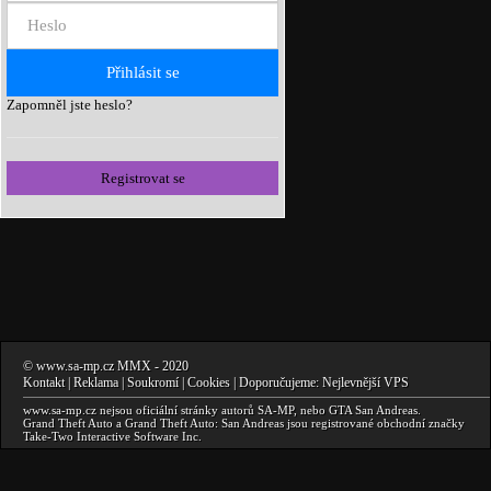
Zapomněl jste heslo?
Registrovat se
©
www.sa-mp.cz
MMX
- 2020
Kontakt
|
Reklama
|
Soukromí
|
Cookies
| Doporučujeme:
Nejlevnější VPS
www.sa-mp.cz
nejsou oficiální stránky autorů
SA-MP
, nebo
GTA San Andreas
.
Grand Theft Auto a Grand Theft Auto: San Andreas
jsou registrované obchodní značky
Take-Two Interactive Software Inc.