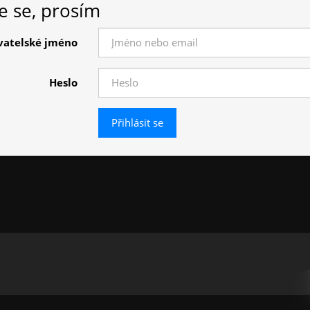
te se, prosím
vatelské jméno
Heslo