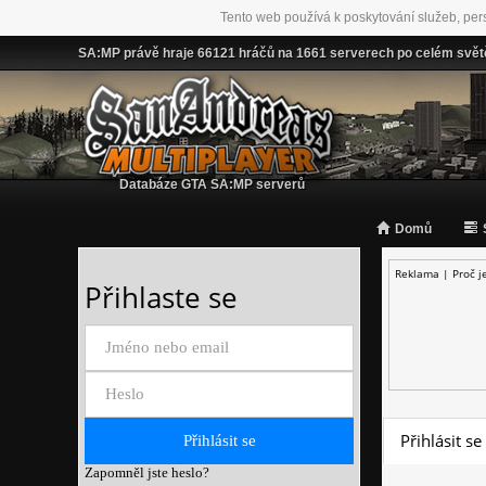
Tento web používá k poskytování služeb, per
SA:MP právě hraje 66121 hráčů na 1661 serverech po celém svět
Databáze GTA SA:MP serverů
Domů
Reklama |
Proč j
Přihlaste se
Přihlásit se
Zapomněl jste heslo?