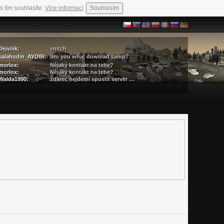
s tím souhlasíte.
Více informací
Souhlasím
Dejviiik:
snitch
salahudin_AYOBI:
bro you what dowload samp?
morlox:
Nějaký kontakt na tebe?
morlox:
Nějaký kontakt na tebe?
Walda1990:
zdarec nejdemi spustit server …