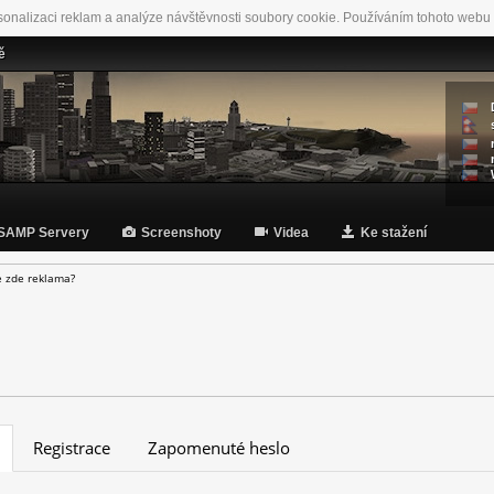
sonalizaci reklam a analýze návštěvnosti soubory cookie. Používáním tohoto webu 
ě
SAMP Servery
Screenshoty
Videa
Ke stažení
e zde reklama?
Registrace
Zapomenuté heslo