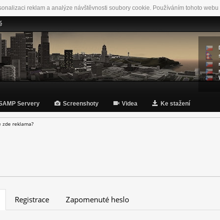
sonalizaci reklam a analýze návštěvnosti soubory cookie. Používáním tohoto webu 
ě
SAMP Servery
Screenshoty
Videa
Ke stažení
e zde reklama?
Registrace
Zapomenuté heslo