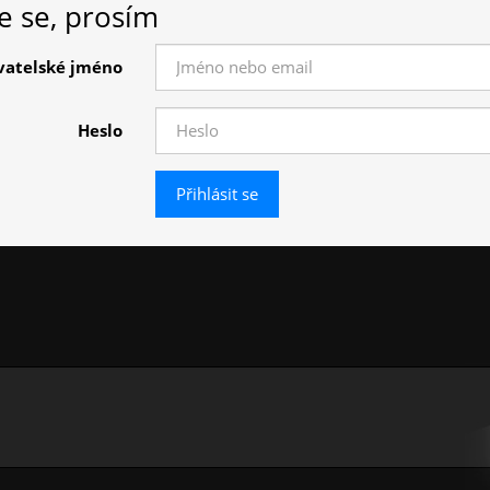
te se, prosím
vatelské jméno
Heslo