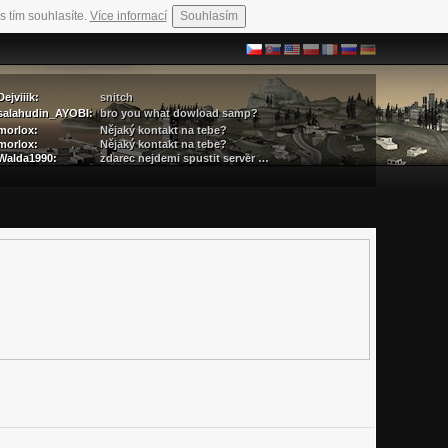
s tím souhlasíte.
Více informací
Souhlasím
Dejviiik:
snitch
salahudin_AYOBI:
bro you what dowload samp?
morlox:
Nějaký kontakt na tebe?
morlox:
Nějaký kontakt na tebe?
Walda1990:
zdarec nejdemi spustit server …