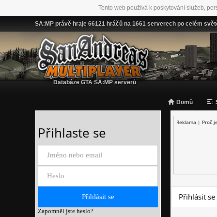
Tento web používá k poskytování služeb, per
SA:MP právě hraje 66121 hráčů na 1661 serverech po celém svět
Databáze GTA SA:MP serverů
Domů
Reklama |
Proč j
Přihlaste se
Přihlásit se
Zapomněl jste heslo?