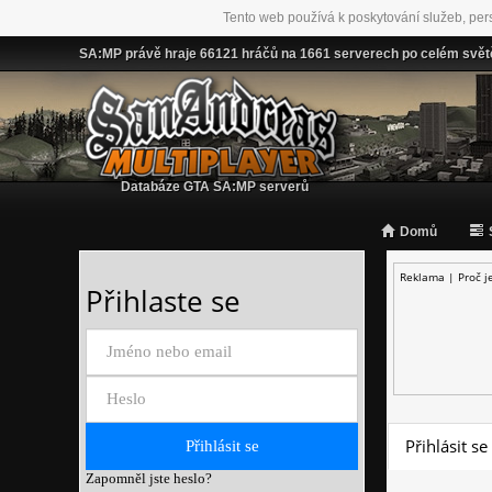
Tento web používá k poskytování služeb, per
SA:MP právě hraje 66121 hráčů na 1661 serverech po celém svět
Databáze GTA SA:MP serverů
Domů
Reklama |
Proč j
Přihlaste se
Přihlásit se
Zapomněl jste heslo?