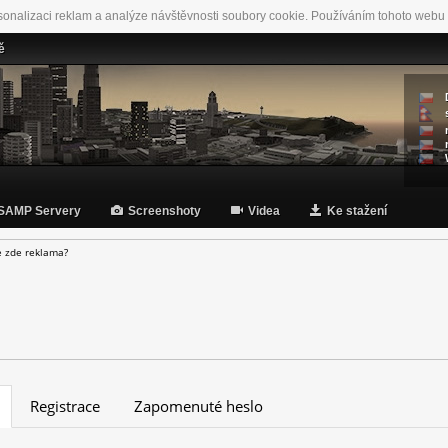
sonalizaci reklam a analýze návštěvnosti soubory cookie. Používáním tohoto webu 
ě
SAMP Servery
Screenshoty
Videa
Ke stažení
e zde reklama?
Registrace
Zapomenuté heslo