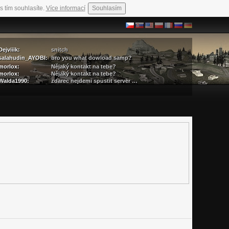
s tím souhlasíte.
Více informací
Souhlasím
Dejviiik:
snitch
salahudin_AYOBI:
bro you what dowload samp?
morlox:
Nějaký kontakt na tebe?
morlox:
Nějaký kontakt na tebe?
Walda1990:
zdarec nejdemi spustit server …