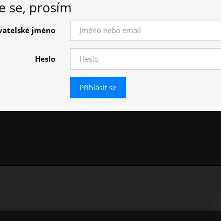
te se, prosím
vatelské jméno
Heslo