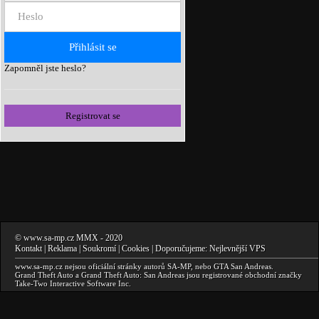
Zapomněl jste heslo?
Registrovat se
©
www.sa-mp.cz
MMX
- 2020
Kontakt
|
Reklama
|
Soukromí
|
Cookies
| Doporučujeme:
Nejlevnější VPS
www.sa-mp.cz
nejsou oficiální stránky autorů
SA-MP
, nebo
GTA San Andreas
.
Grand Theft Auto a Grand Theft Auto: San Andreas
jsou registrované obchodní značky
Take-Two Interactive Software Inc.