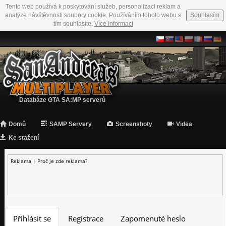
Tento web používá k poskytování služeb, personalizaci reklam a
analýze návštěvnosti soubory cookie. Používáním tohoto webu s
Souhlasím
tím souhlasíte.
Více informací
Databáze GTA SA:MP serverů
Domů
SAMP Servery
Screenshoty
Videa
Ke stažení
Reklama |
Proč je zde reklama?
Přihlásit se
Registrace
Zapomenuté heslo