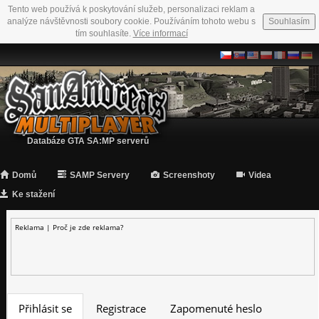
Tento web používá k poskytování služeb, personalizaci reklam a
analýze návštěvnosti soubory cookie. Používáním tohoto webu s
Souhlasím
tím souhlasíte.
Více informací
Databáze GTA SA:MP serverů
Domů
SAMP Servery
Screenshoty
Videa
Ke stažení
Reklama |
Proč je zde reklama?
Přihlásit se
Registrace
Zapomenuté heslo