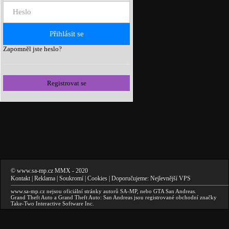
Zapomněl jste heslo?
Registrovat se
©
www.sa-mp.cz
MMX
- 2020
Kontakt
|
Reklama
|
Soukromí
|
Cookies
| Doporučujeme:
Nejlevnější VPS
www.sa-mp.cz
nejsou oficiální stránky autorů
SA-MP
, nebo
GTA San Andreas
.
Grand Theft Auto a Grand Theft Auto: San Andreas
jsou registrované obchodní značky
Take-Two Interactive Software Inc.