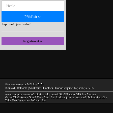
Zapomněl jste heslo?
Registrovat se
©
www.sa-mp.cz
MMX
- 2020
Kontakt
|
Reklama
|
Soukromí
|
Cookies
| Doporučujeme:
Nejlevnější VPS
www.sa-mp.cz
nejsou oficiální stránky autorů
SA-MP
, nebo
GTA San Andreas
.
Grand Theft Auto a Grand Theft Auto: San Andreas
jsou registrované obchodní značky
Take-Two Interactive Software Inc.