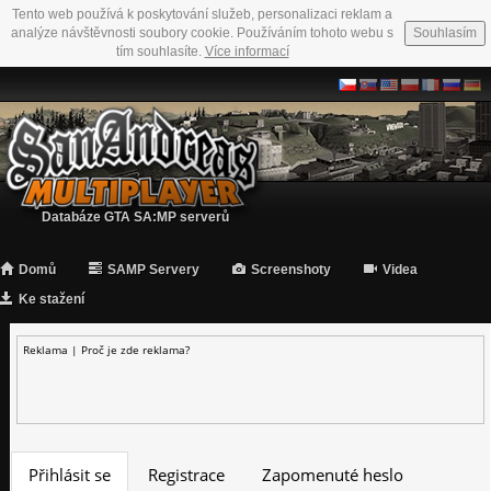
Tento web používá k poskytování služeb, personalizaci reklam a
analýze návštěvnosti soubory cookie. Používáním tohoto webu s
Souhlasím
tím souhlasíte.
Více informací
Databáze GTA SA:MP serverů
Domů
SAMP Servery
Screenshoty
Videa
Ke stažení
Reklama |
Proč je zde reklama?
Přihlásit se
Registrace
Zapomenuté heslo