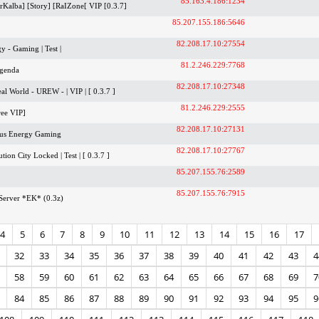
85.163.4.186:1234
Kalba] [Story] [RaIZone[ VIP [0.3.7]
85.207.155.186:5646
82.208.17.10:27554
y - Gaming | Test |
81.2.246.229:7768
genda
82.208.17.10:27348
l World - UREW - | VIP | [ 0.3.7 ]
81.2.246.229:2555
ree VIP]
82.208.17.10:27131
ous Energy Gaming
82.208.17.10:27767
ion City Locked | Test | [ 0.3.7 ]
85.207.155.76:2589
85.207.155.76:7915
Server *EK* (0.3z)
4
5
6
7
8
9
10
11
12
13
14
15
16
17
32
33
34
35
36
37
38
39
40
41
42
43
4
58
59
60
61
62
63
64
65
66
67
68
69
7
84
85
86
87
88
89
90
91
92
93
94
95
9