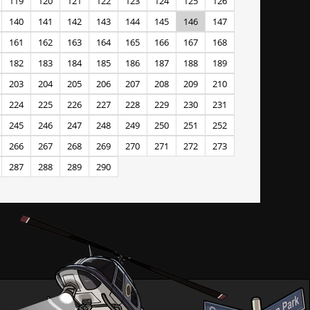
119
120
121
122
123
124
125
126
140
141
142
143
144
145
146
147
161
162
163
164
165
166
167
168
182
183
184
185
186
187
188
189
203
204
205
206
207
208
209
210
224
225
226
227
228
229
230
231
245
246
247
248
249
250
251
252
266
267
268
269
270
271
272
273
287
288
289
290