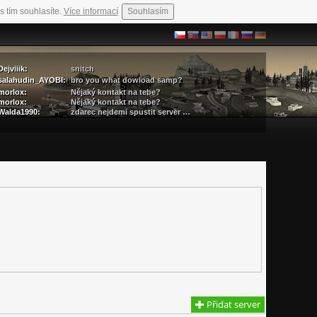
s tím souhlasíte.
Více informací
Souhlasím
Dejviiik:
snitch
salahudin_AYOBI:
bro you what dowload samp?
morlox:
Nějaký kontakt na tebe?
morlox:
Nějaký kontakt na tebe?
Walda1990:
zdarec nejdemi spustit server …
Přidat server