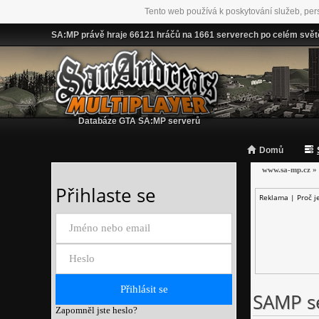
Tento web používá k poskytování služeb, per
SA:MP právě hraje 66121 hráčů na 1661 serverech po celém svět
Databáze GTA SA:MP serverů
Domů
www.sa-mp.cz
»
Přihlaste se
Reklama |
Proč j
SAMP se
Zapomněl jste heslo?