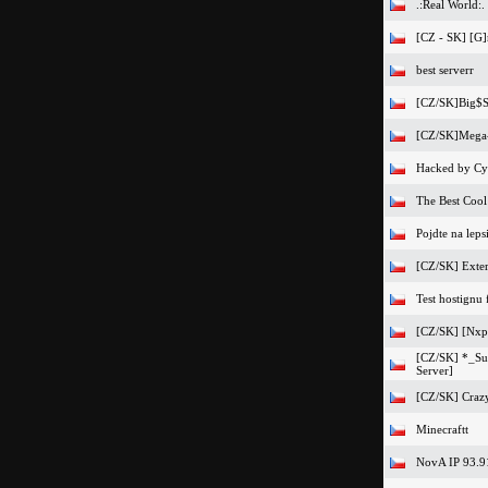
.:Real World:.
[CZ - SK] [G]
best serverr
[CZ/SK]Big$
[CZ/SK]Mega-
Hacked by Cy
The Best Coo
Pojdte na lep
[CZ/SK] Exte
Test hostignu
[CZ/SK] [Nxps
[CZ/SK] *_Su
Server]
[CZ/SK] Crazy
Minecraftt
NovA IP 93.9