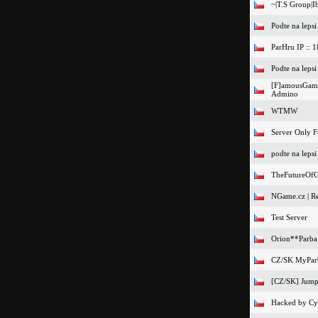
~|T.S Group|I
Podte na leps
ParHru IP :: 
Podte na leps
[F]amousGami
Admino
WTMW
Server Only F
podte na leps
TheFutureOfG
NGame.cz | Re
Test Server
Orion**Parba
CZ/SK MyPa
[CZ/SK] Jump-
Hacked by Cy