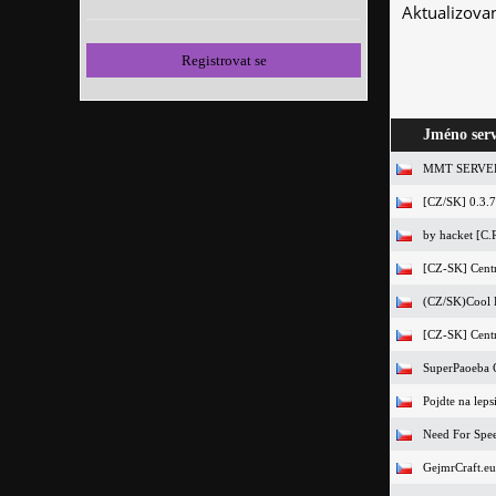
Aktualizova
Registrovat se
Jméno ser
MMT SERVE
[CZ/SK] 0.3
by hacket [C.R
[CZ-SK] Centr
(CZ/SK)Cool 
[CZ-SK] Centr
SuperPaoeba 
Pojdte na lep
Need For Spe
GejmrCraft.eu