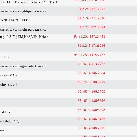
biza~T.I.F~Freeroam Ex Server*TR|Ex~[
81.2.245.171:7897
i server www.knight-parba.mzf.cz
81.2.245.171:2016
185.91.116.216:1337
81.2.245.171:7894
i server www.knight-parba.mzf.cz
93.91.250.147:27441
ng [0.3.7] | DM,HnS,VIP | Nabor
81.2.245.171:1216
93.91.250.147:27772
or Test
85.163.4.113:7777
i server www.mega-party.4fan.cz
85.163.4.186:2654
hosts sK/Cz
46.174.56.80:7777
alny Zivot |
85.163.4.186:8753
85.163.4.186:5646
85.163.4.186:9998
rbaORG
85.163.4.186:5487
Style [0.3.7]
85.163.4.186:2017
rex !