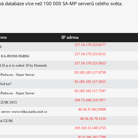
ná databáze více než 100 000 SA-MP serverů celého světa.
veru
IP adresa
217.16.179.223:6177
R
217.16.179.223:6112
.7 KA-BOOM-PARBA
217.16.179.223:5023
.S] ja ti to oeikal :D by Dominik
93.185.105.117:9759
Parba.eu - Super Server
93.185.105.117:2015
PaA ba!!
93.185.105.117:7597
Parba.eu - Super Server
109.73.208.219:7877
CZ/SK 2015
46.36.37.66:25008
si server: www.velka-parba.mzf.cz
46.36.36.70:1234
ed CZ/SK
193.150.13.140:2755
81.0.206.205:7780