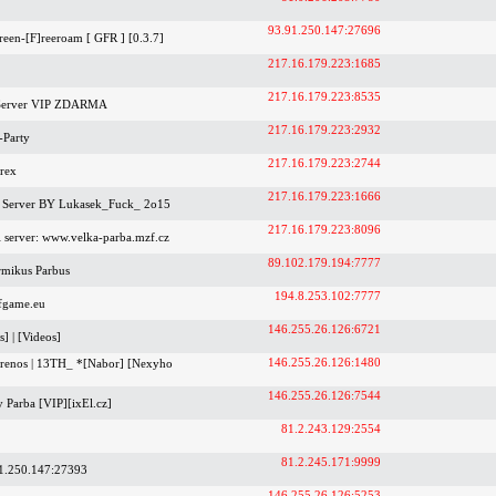
93.91.250.147:27696
reen-[F]reeroam [ GFR ] [0.3.7]
217.16.179.223:1685
217.16.179.223:8535
Server VIP ZDARMA
217.16.179.223:2932
Party
217.16.179.223:2744
rex
217.16.179.223:1666
l Server BY Lukasek_Fuck_ 2o15
217.16.179.223:8096
si server: www.velka-parba.mzf.cz
89.102.179.194:7777
rmikus Parbus
194.8.253.102:7777
 fgame.eu
146.255.26.126:6721
] | [Videos]
146.255.26.126:1480
renos | 13TH_ *[Nabor] [Nexyho
146.255.26.126:7544
 Parba [VIP][ixEl.cz]
81.2.243.129:2554
81.2.245.171:9999
1.250.147:27393
146.255.26.126:5253