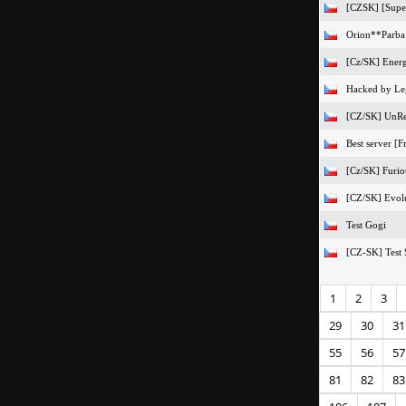
[CZSK] [Super
Orion**Parba
[Cz/SK] Energ
Hacked by Le
[CZ/SK] UnRea
Best server [F
[Cz/SK] Furi
[CZ/SK] Evolut
Test Gogi
[CZ-SK] Test 
1
2
3
29
30
31
55
56
57
81
82
83