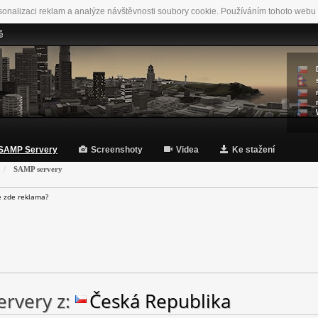
sonalizaci reklam a analýze návštěvnosti soubory cookie. Používáním tohoto webu 
ě
SAMP Servery
Screenshoty
Videa
Ke stažení
SAMP servery
e zde reklama?
rvery z:
Česká Republika