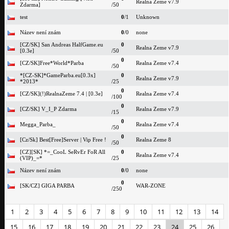
Realna Zeme v7.9
Zdarma]
/50
test
0
/1
Unknown
Název není znám
0
/0
none
[CZ/SK] San Andreas HalfGame.eu
0
Realna Zeme v7.9
[0.3e]
/50
0
[CZ/SK]Free*World*Parba
Realna Zeme v7.4
/50
*[CZ-SK]*GameParba.eu[0.3x]
0
Realna Zeme v7.9
*2013*
/25
0
[CZ/SK](!)RealnaZeme 7.4 | [0.3e]
Realna Zeme v7.4
/100
0
[CZ/SK] V_I_P Zdarma
Realna Zeme v7.9
/15
0
Megga_Parba_
Realna Zeme v7.4
/50
0
[Cz/Sk] Best[Free]Server | Vip Free !
Realna Zeme 8
/50
[CZ][SK] *=_CooL SeRvEr FoR All
0
Realna Zeme v7.4
(VIP)_=*
/25
Název není znám
0
/0
none
0
[SK/CZ] GIGA PARBA
WAR-ZONE
/250
1
2
3
4
5
6
7
8
9
10
11
12
13
14
15
16
17
18
19
20
21
22
23
24
25
26