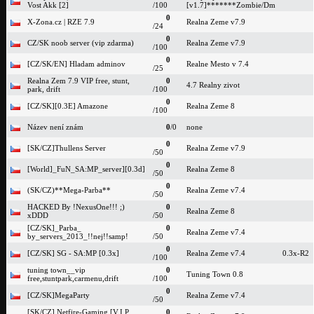
Vost Akk [2]
/100
[v1.7]*******Zombie/Dm
0
X-Zona.cz | RZE 7.9
Realna Zeme v7.9
/24
0
CZ/SK noob server (vip zdarma)
Realna Zeme v7.9
/100
0
[CZ/SK/EN] Hladam adminov
Realne Mesto v 7.4
/25
Realna Zem 7.9 VIP free, stunt,
0
4.7 Realny zivot
park, drift
/100
0
[CZ/SK][0.3E] Amazone
Realna Zeme 8
/100
Název není znám
0
/0
none
0
[SK/CZ]Thullens Server
Realna Zeme v7.9
/50
0
[World]_FuN_SA:MP_server][0.3d]
Realna Zeme 8
/50
0
(SK/CZ)**Mega-Parba**
Realna Zeme v7.4
/50
HACKED By !NexusOne!!! ;)
0
Realna Zeme 8
xDDD
/50
[CZ/SK]_Parba_
0
Realna Zeme v7.4
by_servers_2013_!!nej!!samp!
/50
0
[CZ/SK] SG - SA:MP [0.3x]
Realna Zeme v7.4
0.3x-R2
/100
tuning town__vip
0
Tuning Town 0.8
free,stuntpark,carmenu,drift
/100
0
[CZ/SK]MegaParty
Realna Zeme v7.4
/50
[SK/CZ] Netfire-Gaming [V.I.P
0