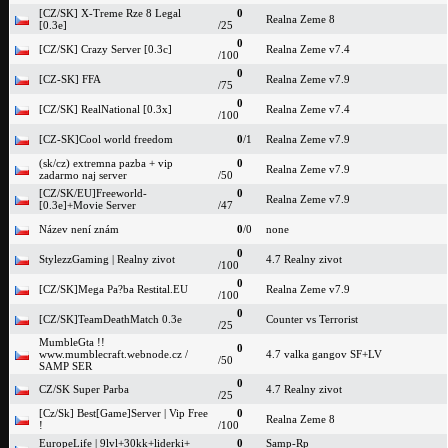
[CZ/SK] X-Treme Rze 8 Legal
0
Realna Zeme 8
[0.3e]
/25
0
[CZ/SK] Crazy Server [0.3c]
Realna Zeme v7.4
/100
0
[CZ-SK] FFA
Realna Zeme v7.9
/75
0
[CZ/SK] RealNational [0.3x]
Realna Zeme v7.4
/100
[CZ-SK]Cool world freedom
0
/1
Realna Zeme v7.9
(sk/cz) extremna pazba + vip
0
Realna Zeme v7.9
zadarmo naj server
/50
[CZ/SK/EU]Freeworld-
0
Realna Zeme v7.9
[0.3e]+Movie Server
/47
Název není znám
0
/0
none
0
StylezzGaming | Realny zivot
4.7 Realny zivot
/100
0
[CZ/SK]Mega Pa?ba Restital.EU
Realna Zeme v7.9
/100
0
[CZ/SK]TeamDeathMatch 0.3e
Counter vs Terrorist
/25
MumbleGta !!
0
www.mumblecraft.webnode.cz /
4.7 valka gangov SF+LV
/50
SAMP SER
0
CZ/SK Super Parba
4.7 Realny zivot
/25
[Cz/Sk] Best[Game]Server | Vip Free
0
Realna Zeme 8
!
/100
EuropeLife | 9lvl+30kk+liderki+
0
Samp-Rp