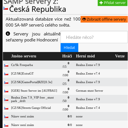
SAMP servery z:
Přidat server
Česká Republika
Aktualizovaná databáze více než 100
Zobrazit offline servery
000 SA-MP serverů celého světa.
Servery jsou aktuálně
seřazeny podle Hodnocení
Jméno serveru
Hráči
Herní mód
Verze
0
Cz/Sk Freeparba
Realna Zeme v7.9
/15
0
[CZ/SK]ExtraGT
Realna Zeme v7.4
/100
0
[CZ/SK]GamePortal|RZE[0.3e]
Realna Zeme v7.9
/25
0
[GER] Stunt Server im [AUFBAU]
German stunt Server
/100
Realna Zem 7.9_VIP free _stunt
0
Realna Zeme v7.9
park _drift
/50
0
[CZ/SK]Streets Gangs Official
Realna Zeme v7.4
/100
Název není znám
0
/0
none
Název není znám
0
/0
none