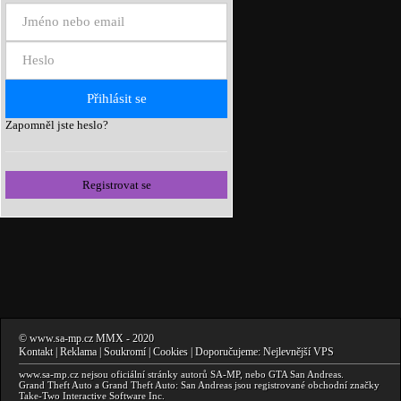
Zapomněl jste heslo?
Registrovat se
©
www.sa-mp.cz
MMX
- 2020
Kontakt
|
Reklama
|
Soukromí
|
Cookies
| Doporučujeme:
Nejlevnější VPS
www.sa-mp.cz
nejsou oficiální stránky autorů
SA-MP
, nebo
GTA San Andreas
.
Grand Theft Auto a Grand Theft Auto: San Andreas
jsou registrované obchodní značky
Take-Two Interactive Software Inc.