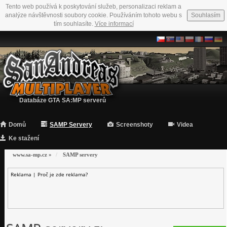
Tento web používá k poskytování služeb, personalizaci reklam a
analýze návštěvnosti soubory cookie. Používáním tohoto webu s
Souhlasím
tím souhlasíte.
Více informací
Databáze GTA SA:MP serverů
Domů
SAMP Servery
Screenshoty
Videa
Ke stažení
www.sa-mp.cz
»
SAMP servery
Reklama |
Proč je zde reklama?