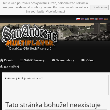
Tento web používá k poskytování služeb, personalizaci reklam a
analýze návštěvnosti soubory cookie. Používáním tohoto webu s
Souhlasím
tím souhlasíte.
Více informací
Databáze GTA SA:MP serverů
Domů
SAMP Servery
Screenshoty
Videa
Ke stažení
Reklama |
Proč je zde reklama?
Tato stránka bohužel neexistuje