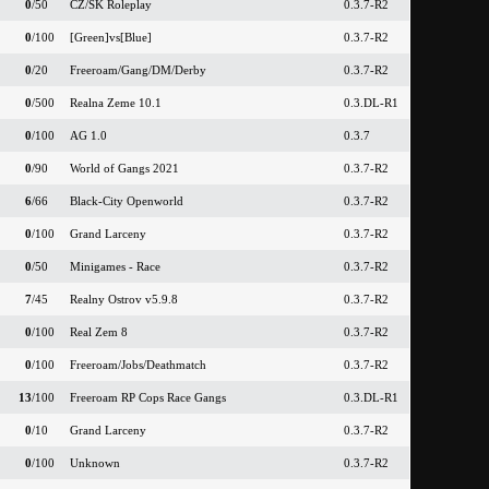
0
/50
CZ/SK Roleplay
0.3.7-R2
0
/100
[Green]vs[Blue]
0.3.7-R2
0
/20
Freeroam/Gang/DM/Derby
0.3.7-R2
0
/500
Realna Zeme 10.1
0.3.DL-R1
0
/100
AG 1.0
0.3.7
0
/90
World of Gangs 2021
0.3.7-R2
6
/66
Black-City Openworld
0.3.7-R2
0
/100
Grand Larceny
0.3.7-R2
0
/50
Minigames - Race
0.3.7-R2
7
/45
Realny Ostrov v5.9.8
0.3.7-R2
0
/100
Real Zem 8
0.3.7-R2
0
/100
Freeroam/Jobs/Deathmatch
0.3.7-R2
13
/100
Freeroam RP Cops Race Gangs
0.3.DL-R1
0
/10
Grand Larceny
0.3.7-R2
0
/100
Unknown
0.3.7-R2