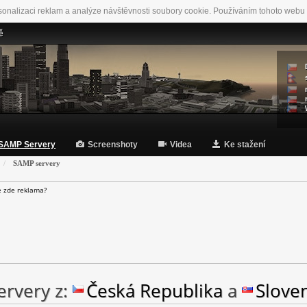
sonalizaci reklam a analýze návštěvnosti soubory cookie. Používáním tohoto webu 
ě
SAMP Servery
Screenshoty
Videa
Ke stažení
SAMP servery
e zde reklama?
rvery z:
Česká Republika
a
Slove