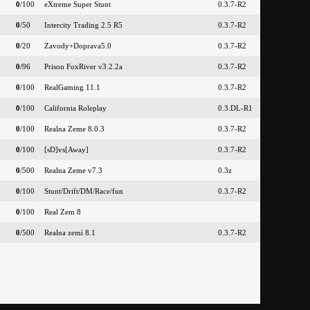
0
/100
eXtreme Super Stunt
0.3.7-R2
0
/50
Intercity Trading 2.5 R5
0.3.7-R2
0
/20
Zavody+Doprava5.0
0.3.7-R2
0
/96
Prison FoxRiver v3.2.2a
0.3.7-R2
0
/100
RealGaming 11.1
0.3.7-R2
0
/100
California Roleplay
0.3.DL-R1
0
/100
Realna Zeme 8.0.3
0.3.7-R2
0
/100
[sD]vs[Away]
0.3.7-R2
0
/500
Realna Zeme v7.3
0.3z
0
/100
Stunt/Drift/DM/Race/fun
0.3.7-R2
0
/100
Real Zem 8
0
/500
Realna zemì 8.1
0.3.7-R2