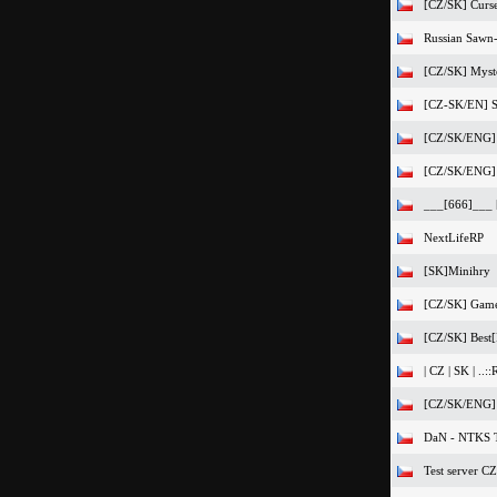
[CZ/SK] Curs
Russian Sawn-
[CZ/SK] Myst
[CZ-SK/EN] S
[CZ/SK/ENG]
[CZ/SK/ENG]
___[666]___ 
NextLifeRP
[SK]Minihry
[CZ/SK] Game4
[CZ/SK] Best[F
| CZ | SK | ..::
[CZ/SK/ENG] 
DaN - NTKS T
Test server CZ