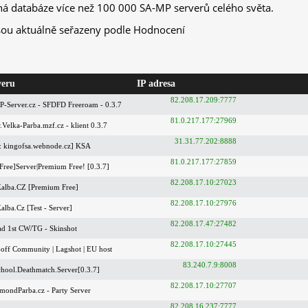
ná databáze více než 100 000 SA-MP serverů celého světa.
sou aktuálně seřazeny podle Hodnocení
veru
IP adresa
82.208.17.209:7777
-Server.cz - SFDFD Freeroam - 0.3.7
81.0.217.177:27969
elka-Parba.mzf.cz - klient 0.3.7
31.31.77.202:8888
: kingofsa.webnode.cz] KSA
81.0.217.177:27859
Free]Server|Premium Free! [0.3.7]
82.208.17.10:27023
alba.CZ [Premium Free]
82.208.17.10:27976
lba.Cz [Test - Server]
82.208.17.47:27482
ad 1st CW/TG - Skinshot
82.208.17.10:27445
off Community | Lagshot | EU host
83.240.7.9:8008
hool.Deathmatch.Server[0.3.7]
82.208.17.10:27707
mondParba.cz - Party Server
82.208.16.237:7777