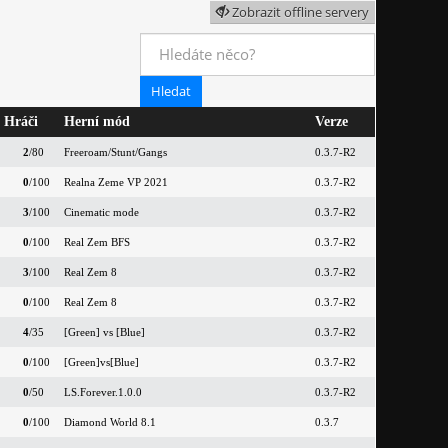
Zobrazit offline servery
Hráči
Herní mód
Verze
2
/80
Freeroam/Stunt/Gangs
0.3.7-R2
0
/100
Realna Zeme VP 2021
0.3.7-R2
3
/100
Cinematic mode
0.3.7-R2
0
/100
Real Zem BFS
0.3.7-R2
3
/100
Real Zem 8
0.3.7-R2
0
/100
Real Zem 8
0.3.7-R2
4
/35
[Green] vs [Blue]
0.3.7-R2
0
/100
[Green]vs[Blue]
0.3.7-R2
0
/50
LS.Forever.1.0.0
0.3.7-R2
0
/100
Diamond World 8.1
0.3.7