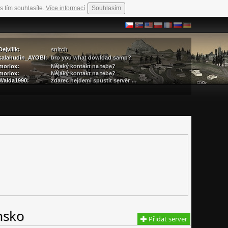
s tím souhlasíte.
Více informací
Souhlasím
Dejviiik:
snitch
salahudin_AYOBI:
bro you what dowload samp?
morlox:
Nějaký kontakt na tebe?
morlox:
Nějaký kontakt na tebe?
Walda1990:
zdarec nejdemi spustit server …
nsko
Přidat server