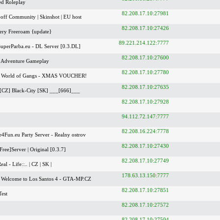
ed Roleplay
82.208.17.10:27981
off Community | Skinshot | EU host
82.208.17.10:27426
ery Freeroam {update}
89.221.214.122:7777
uperParba.eu - DL Server [0.3.DL]
82.208.17.10:27600
 Adventure Gameplay
82.208.17.10:27780
 World of Gangs - XMAS VOUCHER!
82.208.17.10:27635
[CZ] Black-City [SK] ___[666]___
82.208.17.10:27928
94.112.72.147:7777
82.208.16.224:7778
Fun.eu Party Server - Realny ostrov
82.208.17.10:27430
ree]Server | Original [0.3.7]
82.208.17.10:27749
Real - Life::.. | CZ | SK |
178.63.13.150:7777
Welcome to Los Santos 4 - GTA-MP.CZ
82.208.17.10:27851
est
82.208.17.10:27572
82.208.17.10:27504