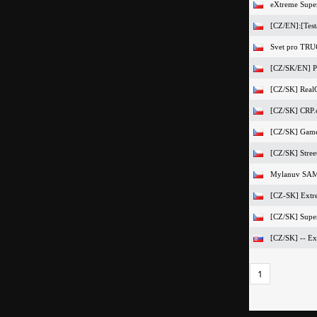
eXtreme Super
[CZ/EN]:[Testa
Svet pro TR
[CZ/SK/EN] Pr
[CZ/SK] Real
[CZ/SK] CRP.
[CZ/SK] Gamer
[CZ/SK] Stree
Mylanuv SA
[CZ-SK] Extre
[CZ/SK] Super
[CZ/SK] -- Exo
1