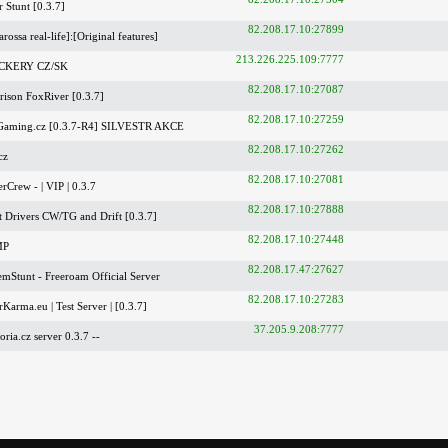
 Stunt [0.3.7]
82.208.17.10:27899
rossa real-life]:[Original features]
213.226.225.109:7777
UCKERY CZ/SK
82.208.17.10:27087
ison FoxRiver [0.3.7]
82.208.17.10:27259
Gaming.cz [0.3.7-R4] SILVESTR AKCE
82.208.17.10:27262
cz
82.208.17.10:27081
Crew - | VIP | 0.3.7
82.208.17.10:27888
t Drivers CW/TG and Drift [0.3.7]
82.208.17.10:27448
MP
82.208.17.47:27627
mStunt - Freeroam Official Server
82.208.17.10:27283
Karma.eu | Test Server | [0.3.7]
37.205.9.208:7777
ria.cz server 0.3.7 --