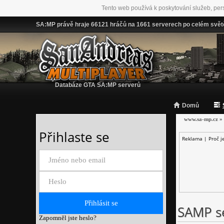
Tento web používá k poskytování služeb, per
SA:MP právě hraje 66121 hráčů na 1661 serverech po celém svět
Databáze GTA SA:MP serverů
Domů
www.sa-mp.cz
»
Přihlaste se
Reklama |
Proč j
SAMP se
Zapomněl jste heslo?