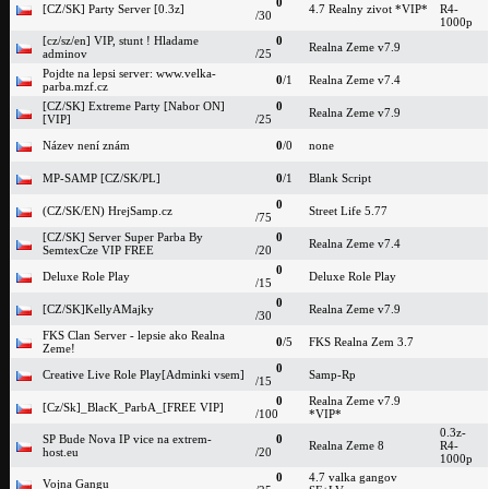
0
[CZ/SK] Party Server [0.3z]
4.7 Realny zivot *VIP*
R4-
/30
1000p
[cz/sz/en] VIP, stunt ! Hladame
0
Realna Zeme v7.9
adminov
/25
Pojdte na lepsi server: www.velka-
0
/1
Realna Zeme v7.4
parba.mzf.cz
[CZ/SK] Extreme Party [Nabor ON]
0
Realna Zeme v7.9
[VIP]
/25
Název není znám
0
/0
none
MP-SAMP [CZ/SK/PL]
0
/1
Blank Script
0
(CZ/SK/EN) HrejSamp.cz
Street Life 5.77
/75
[CZ/SK] Server Super Parba By
0
Realna Zeme v7.4
SemtexCze VIP FREE
/20
0
Deluxe Role Play
Deluxe Role Play
/15
0
[CZ/SK]KellyAMajky
Realna Zeme v7.9
/30
FKS Clan Server - lepsie ako Realna
0
/5
FKS Realna Zem 3.7
Zeme!
0
Creative Live Role Play[Adminki vsem]
Samp-Rp
/15
0
Realna Zeme v7.9
[Cz/Sk]_BlacK_ParbA_[FREE VIP]
/100
*VIP*
0.3z-
SP Bude Nova IP vice na extrem-
0
Realna Zeme 8
R4-
host.eu
/20
1000p
0
4.7 valka gangov
Vojna Gangu