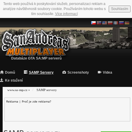
Tento web používá k poskytování služeb, personalizaci reklam a
analýze návštěvnosti soubory cookie. Používáním tohoto webu s
Souhlasím
tím souhlasíte.
Více informací
Databáze GTA SA:MP serverů
Domů
SAMP Servery
Screenshoty
Videa
Ke stažení
www.sa-mp.cz
»
SAMP servery
Reklama |
Proč je zde reklama?