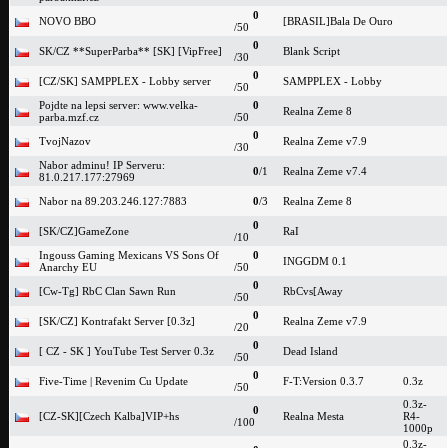
0
NOVO BBO
[BRASIL]Bala De Ouro
/50
0
SK/CZ **SuperParba** [SK] [VipFree]
Blank Script
/30
0
[CZ/SK] SAMPPLEX - Lobby server
SAMPPLEX - Lobby
/50
Pojdte na lepsi server: www.velka-
0
Realna Zeme 8
parba.mzf.cz
/50
0
TvojNazov
Realna Zeme v7.9
/30
Nabor adminu! IP Serveru:
0
/1
Realna Zeme v7.4
81.0.217.177:27969
Nabor na 89.203.246.127:7883
0
/3
Realna Zeme 8
0
[SK/CZ]GameZone
RaI
/10
Ingouss Gaming Mexicans VS Sons Of
0
INGGDM 0.1
Anarchy EU
/50
0
[Cw-Tg] RbC Clan Sawn Run
RbCvs[Away
/50
0
[SK/CZ] Kontrafakt Server [0.3z]
Realna Zeme v7.9
/20
0
[ CZ - SK ] YouTube Test Server 0.3z
Dead Island
/50
0
Five-Time | Revenim Cu Update
F-T:Version 0.3.7
0.3z
/50
0.3z-
0
[CZ-SK][Czech Kalba]VIP+hs
Realna Mesta
R4-
/100
1000p
0.3z-