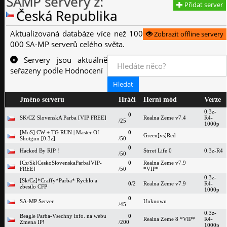
SAMP servery z:
Přidat server
Česká Republika
Aktualizovaná databáze více než 100
Zobrazit offline servery
000 SA-MP serverů celého světa.
Servery jsou aktuálně
seřazeny podle Hodnocení
Jméno serveru
Hráči
Herní mód
Verze
0.3z-
0
SK/CZ SlovenskA Parba [VIP FREE]
Realna Zeme v7.4
R4-
/25
1000p
[MoS] CW + TG RUN | Master Of
0
Green[vs]Red
Shotgun [0.3z]
/50
0
Hacked By RIP !
Strret Life 0
0.3z-R4
/50
[Cz/Sk]CeskoSlovenskaParba[VIP-
0
Realna Zeme v7.9
FREE]
/50
*VIP*
0.3z-
[Sk/Cz]*Craffy*Parba* Rychlo a
0
/2
Realna Zeme v7.9
R4-
zbesilo CFP
1000p
0
SA-MP Server
Unknown
/45
0.3z-
Beagle Parba-Vsechny info. na webu
0
Realna Zeme 8 *VIP*
R4-
Zmena IP!
/200
1000p