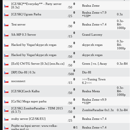
[CZ/SK]**Everyday** - Party server
0
Realna Zeme
[0.3z]
/50
0
Realna Zeme v7.9
[CZ/SK] Ugram Parba
0.3z
/25
*VIP*
0.3z-
0
Test server
Realna Zeme v7.4
R4-
/30
1000p
0
SA-MP 0.3 Server
Grand Larceny
/15
0.3z-
0
Hacked by Vegaz!skype:zh.vegas
skype:zh.vegas
R4-
/30
1000p
0
Hacked by Vegaz!skype:zh.vegas
skype:zh.vegas
/50
0
[EoS] CW/TG Server [0.3z] [eos.8u.cz]
Green ] vs. [ Away
0.3z-R4
/50
0
[RP] Diz-Hl | 0.3z
Diz-Hl
/500
0
>>>Tuning Town
noconnect
/15
6.2<<<
0.3z-
0
[CZ/SK]Czech Kalba
Realna Mesta
R4-
/50
1000p
0
Realna Zeme v9.9
[Cz/Sk] Mega super parba
/30
*VIP*
[CZ/SK] ZombieParadise - TDM 2015
0
ZombieParadise 0x1.3z
0.3z-R4
(0.3.7)
/50
0
svaby server [CZ/SK/EU]
Realna Zeme v7.4
/25
Pojdte na lepsi server: www.velka-
0
/1
Realna Zeme v7.4
parba.mzf.cz