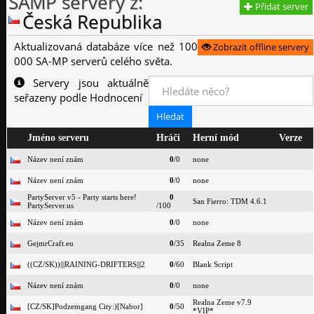
SAMP servery z:
Přidat server
Česká Republika
Aktualizovaná databáze více než 100
Zobrazit offline servery
000 SA-MP serverů celého světa.
Servery jsou aktuálně
seřazeny podle Hodnocení
Jméno serveru
Hráči
Herní mód
Verze
Název není znám
0
/0
none
Název není znám
0
/0
none
PartyServer v5 - Party starts here!
0
San Fierro: TDM 4.6.1
PartyServer.us
/100
Název není znám
0
/0
none
GejmrCraft.eu
0
/35
Realna Zeme 8
((CZ/SK))|||RAINING-DRIFTERS|||2
0
/60
Blank Script
Název není znám
0
/0
none
Realna Zeme v7.9
[CZ/SK]Podzemgang City:)[Nabor]
0
/50
*VIP*