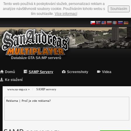
Tento web používá k poskytování služeb, personalizaci reklam a
analýze návštěvnosti soubory cookie. Používáním tohoto webu s
Souhlasím
tím souhlasíte.
Více informací
Databáze GTA SA:MP serverů
Domů
SAMP Servery
Screenshoty
Videa
Ke stažení
www.sa-mp.cz
»
SAMP servery
Reklama |
Proč je zde reklama?