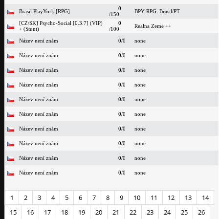
0
Brasil PlayYork [RPG]
BPY RPG: Brasil/PT
/150
[CZ/SK] Psycho-Social [0.3.7] (VIP)
0
Realna Zeme ++
+ (Stunt)
/100
Název není znám
0
/0
none
Název není znám
0
/0
none
Název není znám
0
/0
none
Název není znám
0
/0
none
Název není znám
0
/0
none
Název není znám
0
/0
none
Název není znám
0
/0
none
Název není znám
0
/0
none
Název není znám
0
/0
none
Název není znám
0
/0
none
1
2
3
4
5
6
7
8
9
10
11
12
13
14
15
16
17
18
19
20
21
22
23
24
25
26