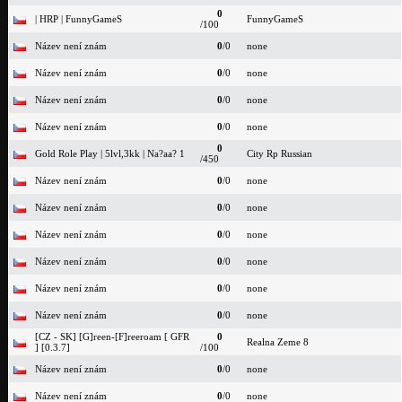
0
| HRP | FunnyGameS
FunnyGameS
/100
Název není znám
0
/0
none
Název není znám
0
/0
none
Název není znám
0
/0
none
Název není znám
0
/0
none
0
Gold Role Play | 5lvl,3kk | Na?aa? 1
City Rp Russian
/450
Název není znám
0
/0
none
Název není znám
0
/0
none
Název není znám
0
/0
none
Název není znám
0
/0
none
Název není znám
0
/0
none
Název není znám
0
/0
none
[CZ - SK] [G]reen-[F]reeroam [ GFR
0
Realna Zeme 8
] [0.3.7]
/100
Název není znám
0
/0
none
Název není znám
0
/0
none