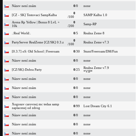
Název není znám
0
/0
none
0
[CZ - SK] Testovaci SampKalba
SAMP Kalba 1.0
/100
Arena Rp Yellow | Bonus 8 LvL +
0
Samp-RP
10k
/200
.:Real World:.
0
/5
Realna Zeme 8
0
PartyServer RealZeme [CZ/SK] 0.3.z
Realna Zeme v7.3
/100
[0.3.7] oS: Old School | Freeroam
0
/30
Stunt/Freeroam/DM/Fun
Název není znám
0
/0
none
Realna Zeme v7.9
[CZ/SK]-Dobra Party
0
/25
*VIP*
Název není znám
0
/0
none
Název není znám
0
/0
none
Název není znám
0
/0
none
Xogosuv carovnej mc tedaa samp
0
/99
Lost Dream City 6.1
zaplacenej od zdrog
Název není znám
0
/0
none
Název není znám
0
/0
none
Název není znám
0
/0
none