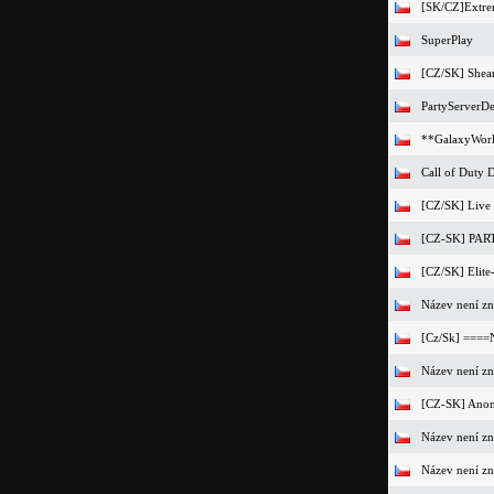
[SK/CZ]Extre
SuperPlay
[CZ/SK] Shea
PartyServerDe
**GalaxyWorl
Call of Duty 
[CZ/SK] Live 
[CZ-SK] PA
[CZ/SK] Elit
Název není z
[Cz/Sk] ===
Název není z
[CZ-SK] Anon
Název není z
Název není z