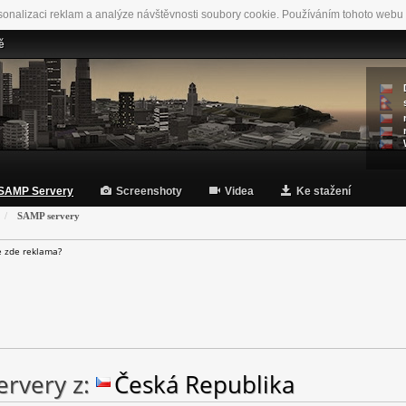
sonalizaci reklam a analýze návštěvnosti soubory cookie. Používáním tohoto webu 
ě
SAMP Servery
Screenshoty
Videa
Ke stažení
SAMP servery
e zde reklama?
rvery z:
Česká Republika