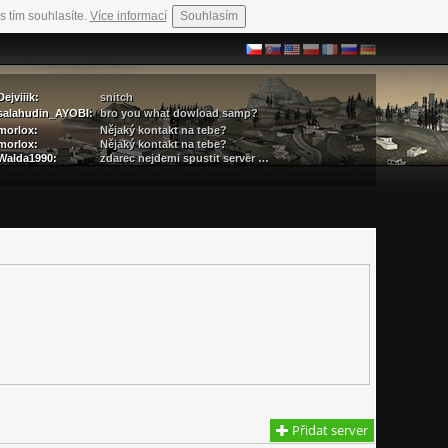
s tím souhlasíte.
Více informací
Souhlasím
Dejviiik:
snitch
salahudin_AYOBI:
bro you what dowload samp?
morlox:
Nějaký kontakt na tebe?
morlox:
Nějaký kontakt na tebe?
Walda1990:
zdarec nejdemi spustit server …
Přidat server