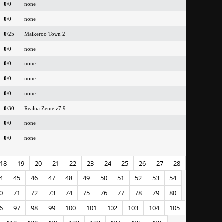
0
/0
none
0
/0
none
0
/25
Maikeroo Town 2
0
/0
none
0
/0
none
0
/0
none
0
/0
none
0
/30
Realna Zeme v7.9
0
/0
none
0
/0
none
18
19
20
21
22
23
24
25
26
27
28
4
45
46
47
48
49
50
51
52
53
54
0
71
72
73
74
75
76
77
78
79
80
6
97
98
99
100
101
102
103
104
105