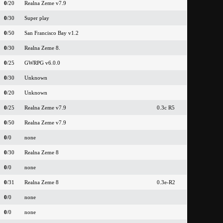
0
/20
Realna Zeme v7.9
0
/30
Super play
0
/50
San Francisco Bay v1.2
0
/30
Realna Zeme 8.
0
/25
GWRPG v6.0.0
0
/30
Unknown
0
/20
Unknown
0
/25
Realna Zeme v7.9
0.3c R5
0
/50
Realna Zeme v7.9
0
/0
none
0
/30
Realna Zeme 8
0
/0
none
0
/31
Realna Zeme 8
0.3e-R2
0
/0
none
0
/0
none