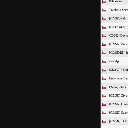
Private test!
Tracking Serv
[CZ/SK]Nabo
(cz/sk/en) Mi
CZ/SK | Devil
[CZ/SK] Ziva
[CZ/SK/EN]Se
sWaMp
[SK/CZ]7-Unl
European Tru
[ Samp Story 
[CZ/SK] Ziva
[CZ/SK] UltraP
[CZ/SK] Super
[CZ-SK] FFA