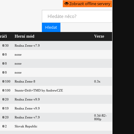
Zobrazit offline servery
ráči
Herní mód
Verze
0
/30
Realna Zeme v7.9
0
/0
none
0
/0
none
0
/0
none
0
/100
Realna Zeme 8
0.3x
0
/100
Stunts+Drift+TMD by AndrewCZE
0
/20
Realna Zeme v9.9
0
/19
Realna Zeme v9.9
0.3d-R2-
0
/20
Realna Zeme v7.9
800p
0
/2
Slovak Republic