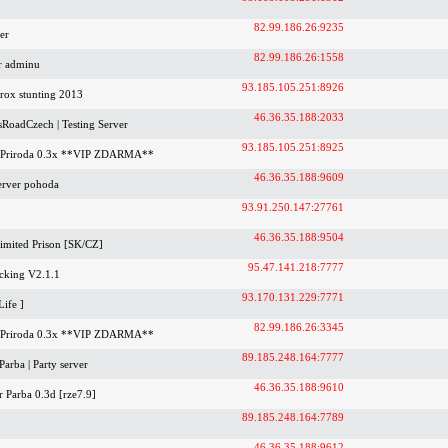
82.99.186.26:9235
er
82.99.186.26:1558
r adminu
93.185.105.251:8926
crox stunting 2013
46.36.35.188:2033
sRoadCzech | Testing Server
93.185.105.251:8925
 Priroda 0.3x **VIP ZDARMA**
46.36.35.188:9609
rver pohoda
93.91.250.147:27761
46.36.35.188:9504
imited Prison [SK/CZ]
95.47.141.218:7777
cking V2.1.1
93.170.131.229:7771
Life ]
82.99.186.26:3345
 Priroda 0.3x **VIP ZDARMA**
89.185.248.164:7777
arba | Party server
46.36.35.188:9610
 Parba 0.3d [rze7.9]
89.185.248.164:7789
46.36.35.188:9612