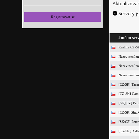
Aktualizova
Servery j
Registrovat se
Jméno ser
Reallife CZ-S
Název není z
Název není z
Název není z
[CZ/SK] Taca
[CZ-SK] Game
[SK][CZ] Par
[CZ/SK]Giga
[SK/CZ] Peter
[ Cz/Sk ] X-