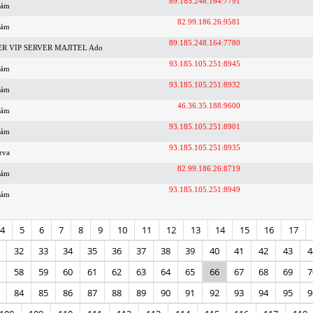
89.185.248.164:7791
nám
82.99.186.26:9581
nám
89.185.248.164:7780
ER VIP SERVER MAJITEL Ado
93.185.105.251:8945
nám
93.185.105.251:8932
nám
46.36.35.188:9600
nám
93.185.105.251:8901
nám
93.185.105.251:8935
rva
82.99.186.26:8719
nám
93.185.105.251:8949
nám
4
5
6
7
8
9
10
11
12
13
14
15
16
17
32
33
34
35
36
37
38
39
40
41
42
43
4
58
59
60
61
62
63
64
65
66
67
68
69
7
84
85
86
87
88
89
90
91
92
93
94
95
9