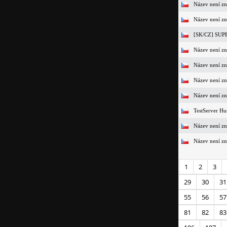
Název není z
Název není z
[SK/CZ] SUP
Název není z
Název není z
Název není z
Název není z
TestServer Hu
Název není z
Název není z
1
2
3
29
30
31
55
56
57
81
82
83