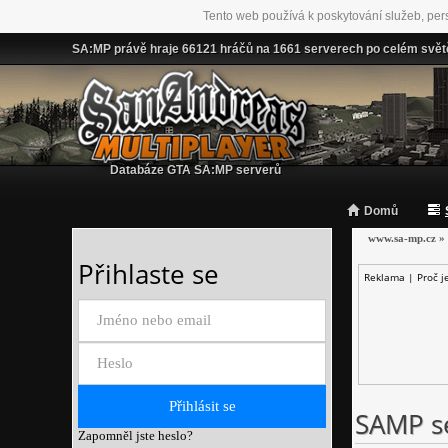
Tento web používá k poskytování služeb, per
SA:MP právě hraje 66121 hráčů na 1661 serverech po celém svět
Databáze GTA SA:MP serverů
Domů
www.sa-mp.cz
»
Přihlaste se
Reklama |
Proč j
SAMP se
Zapomněl jste heslo?