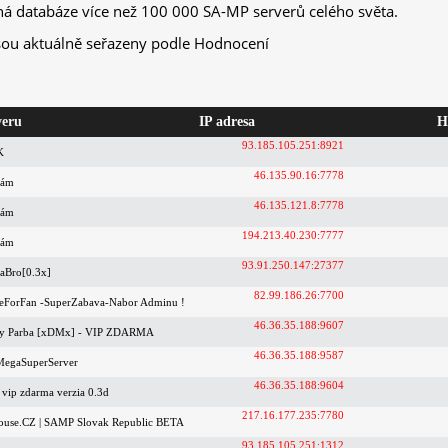
ná databáze více než 100 000 SA-MP serverů celého světa.
sou aktuálně seřazeny podle Hodnocení
veru
IP adresa
H
93.185.105.251:8921
K
46.135.90.16:7778
nám
46.135.121.8:7778
nám
194.213.40.230:7777
nám
93.91.250.147:27377
taBro[0.3x]
82.99.186.26:7700
ForFan -SuperZabava-Nabor Adminu !
46.36.35.188:9607
ty Parba [xDMx] - VIP ZDARMA
46.36.35.188:9587
MegaSuperServer
46.36.35.188:9604
 vip zdarma verzia 0.3d
217.16.177.235:7780
House.CZ | SAMP Slovak Republic BETA
93.185.105.251:1312