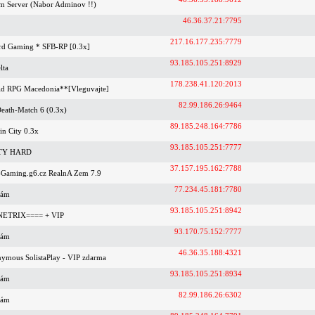
m Server (Nabor Adminov !!)
46.36.37.21:7795
217.16.177.235:7779
rd Gaming * SFB-RP [0.3x]
93.185.105.251:8929
lta
178.238.41.120:2013
d RPG Macedonia**[Vleguvajte]
82.99.186.26:9464
Death-Match 6 (0.3x)
89.185.248.164:7786
in City 0.3x
93.185.105.251:7777
RTY HARD
37.157.195.162:7788
e-Gaming.g6.cz RealnA Zem 7.9
77.234.45.181:7780
nám
93.185.105.251:8942
=NETRIX==== + VIP
93.170.75.152:7777
nám
46.36.35.188:4321
ymous SolistaPlay - VIP zdarma
93.185.105.251:8934
nám
82.99.186.26:6302
nám