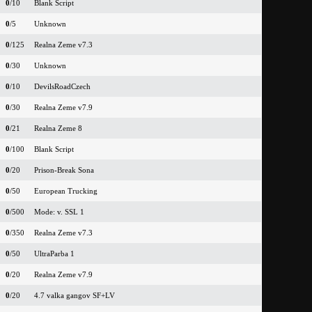
0
/10
Blank Script
0
/5
Unknown
0
/125
Realna Zeme v7.3
0
/30
Unknown
0
/10
DevilsRoadCzech
0
/30
Realna Zeme v7.9
0
/21
Realna Zeme 8
0
/100
Blank Script
0
/20
Prison-Break Sona
0
/50
European Trucking
0
/500
Mode: v. SSL 1
0
/350
Realna Zeme v7.3
0
/50
UltraParba 1
0
/20
Realna Zeme v7.9
0
/20
4.7 valka gangov SF+LV