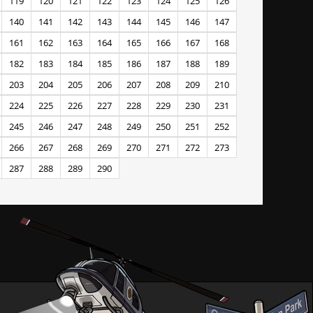
119
120
121
122
123
124
125
126
140
141
142
143
144
145
146
147
161
162
163
164
165
166
167
168
182
183
184
185
186
187
188
189
203
204
205
206
207
208
209
210
224
225
226
227
228
229
230
231
245
246
247
248
249
250
251
252
266
267
268
269
270
271
272
273
287
288
289
290