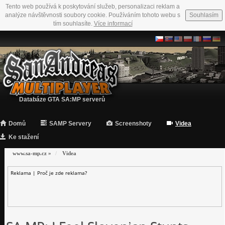
Tento web používá k poskytování služeb, personalizaci reklam a
analýze návštěvnosti soubory cookie. Používáním tohoto webu s
Souhlasím
tím souhlasíte.
Více informací
Databáze GTA SA:MP serverů
Domů
SAMP Servery
Screenshoty
Videa
Ke stažení
www.sa-mp.cz
»
Videa
Reklama |
Proč je zde reklama?