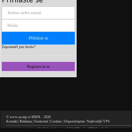
Zapomněl jste heslo?
Registrovat se
©
www.sa-mp.cz
MMX
- 2020
Kontakt
|
Reklama
|
Soukromí
|
Cookies
| Doporučujeme:
Nejlevnější VPS
www.sa-mp.cz
nejsou oficiální stránky autorů
SA-MP
, nebo
GTA San Andreas
.