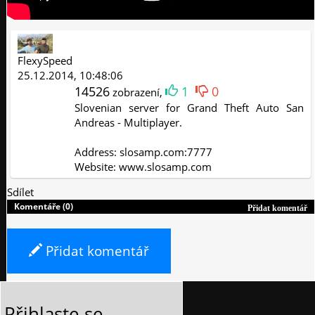
FlexySpeed
25.12.2014, 10:48:06
14526
1
0
zobrazení,
Slovenian server for Grand Theft Auto San
Andreas - Multiplayer.
Address: slosamp.com:7777
Website: www.slosamp.com
Sdílet
Komentáře (0)
Přidat komentář
Přidat komentář
Přihlaste se