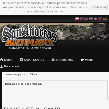
Tento web používá k poskytování služeb, personalizaci reklam a
analýze návštěvnosti soubory cookie. Používáním tohoto webu s
Souhlasím
tím souhlasíte.
Více informací
Databáze GTA SA:MP serverů
Domů
SAMP Servery
Screenshoty
Videa
Ke stažení
www.sa-mp.cz
»
Videa
Reklama |
Proč je zde reklama?