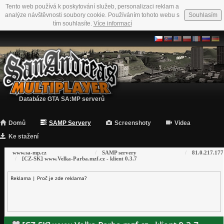
Tento web používá k poskytování služeb, personalizaci reklam a
analýze návštěvnosti soubory cookie. Používáním tohoto webu s
Souhlasím
tím souhlasíte.
Více informací
Databáze GTA SA:MP serverů
Domů
SAMP Servery
Screenshoty
Videa
Ke stažení
www.sa-mp.cz
SAMP servery
81.0.217.177
[CZ-SK] www.Velka-Parba.mzf.cz - klient 0.3.7
Reklama |
Proč je zde reklama?