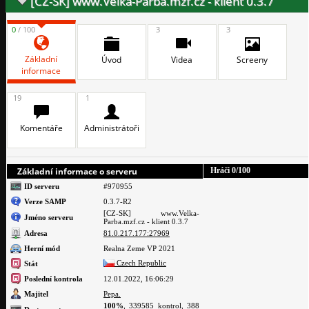
[CZ-SK] www.Velka-Parba.mzf.cz - klient 0.3.7
0
/ 100
3
3
Základní
Úvod
Videa
Screeny
informace
19
1
Komentáře
Administrátoři
Základní informace o serveru
Hráči
0
/100
ID serveru
#970955
Verze SAMP
0.3.7-R2
[CZ-SK] www.Velka-
Jméno serveru
Parba.mzf.cz - klient 0.3.7
Adresa
81.0.217.177:27969
Herní mód
Realna Zeme VP 2021
Czech Republic
Stát
Poslední kontrola
12.01.2022, 16:06:29
Majitel
Pepa.
100%
, 339585 kontrol, 388