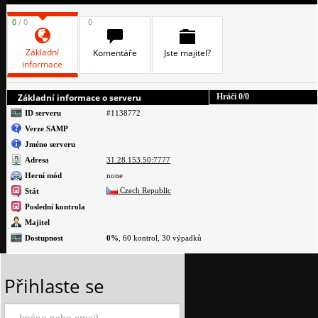
0
/ 0
0
Základní
Komentáře
Jste majitel?
informace
Základní informace o serveru
Hráči
0
/0
ID serveru
#1138772
Verze SAMP
Jméno serveru
Adresa
31.28.153.50:7777
Herní mód
none
Czech Republic
Stát
Poslední kontrola
Majitel
Dostupnost
0%
, 60 kontrol, 30 výpadků
Přihlaste se