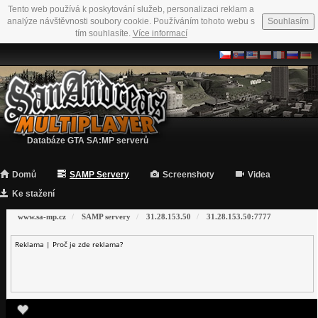
Tento web používá k poskytování služeb, personalizaci reklam a
analýze návštěvnosti soubory cookie. Používáním tohoto webu s
Souhlasím
tím souhlasíte.
Více informací
Databáze GTA SA:MP serverů
Domů
SAMP Servery
Screenshoty
Videa
Ke stažení
www.sa-mp.cz
SAMP servery
31.28.153.50
31.28.153.50:7777
Reklama |
Proč je zde reklama?