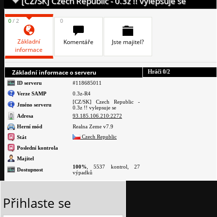
[CZ/SK] Czech Republic - 0.3z !! vylepsuje se
0
/ 2
0
Základní
Komentáře
Jste majitel?
informace
Základní informace o serveru
Hráči
0
/2
ID serveru
#118685011
Verze SAMP
0.3z-R4
[CZ/SK] Czech Republic -
Jméno serveru
0.3z !! vylepsuje se
Adresa
93.185.106.210:2272
Herní mód
Realna Zeme v7.9
Czech Republic
Stát
Poslední kontrola
Majitel
100%
, 5537 kontrol, 27
Dostupnost
výpadků
Přihlaste se