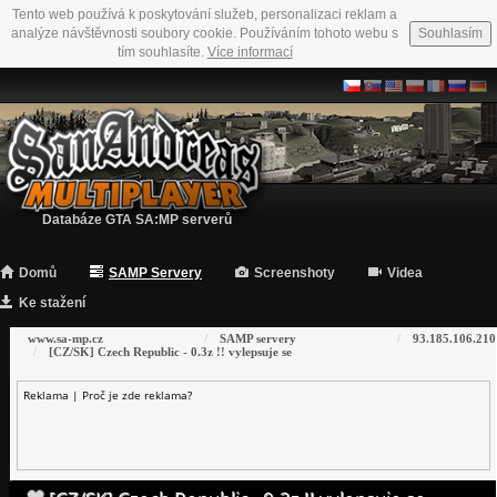
Tento web používá k poskytování služeb, personalizaci reklam a
analýze návštěvnosti soubory cookie. Používáním tohoto webu s
Souhlasím
tím souhlasíte.
Více informací
Databáze GTA SA:MP serverů
Domů
SAMP Servery
Screenshoty
Videa
Ke stažení
www.sa-mp.cz
SAMP servery
93.185.106.210
[CZ/SK] Czech Republic - 0.3z !! vylepsuje se
Reklama |
Proč je zde reklama?