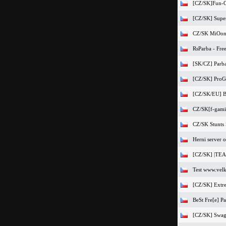
[CZ/SK]Fun-G
[CZ/SK] Super 
CZ/SK MiOonu
RsParba - Fr
[SK/CZ] Parb
[CZ/SK] Pro
[CZ/SK/EU] 
CZ/SK[f-gami
CZ/SK Stunts 
Herni server 
[CZ/SK] |TE
Test www.velk
[CZ/SK] Extr
BeSt Fre[e] P
[CZ/SK] Swag