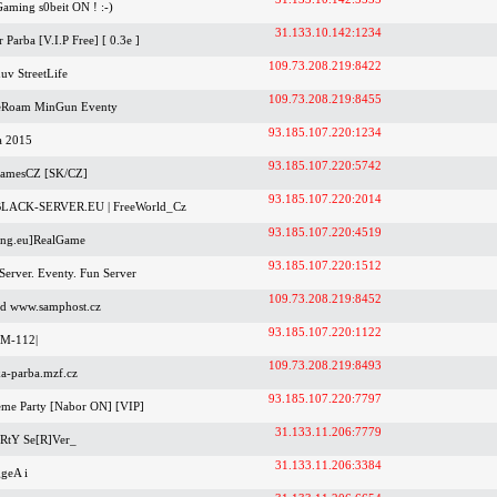
aming s0beit ON ! :-)
31.133.10.142:1234
Parba [V.I.P Free] [ 0.3e ]
109.73.208.219:8422
v StreetLife
109.73.208.219:8455
eeRoam MinGun Eventy
93.185.107.220:1234
a 2015
93.185.107.220:5742
GamesCZ [SK/CZ]
93.185.107.220:2014
BLACK-SERVER.EU | FreeWorld_Cz
93.185.107.220:4519
ng.eu]RealGame
93.185.107.220:1512
Server. Eventy. Fun Server
109.73.208.219:8452
od www.samphost.cz
93.185.107.220:1122
AM-112|
109.73.208.219:8493
a-parba.mzf.cz
93.185.107.220:7797
eme Party [Nabor ON] [VIP]
31.133.11.206:7779
aRtY Se[R]Ver_
31.133.11.206:3384
geA i