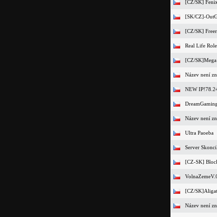
[CZ/SK] Feni
[SK/CZ]-OutG
[CZ/SK] Freer
Real Life Rol
[CZ/SK]Mega 
Název není z
NEW IP!78.2
DreamGaming.
Název není z
Ultra Paoeba
Server Skonci
[CZ-SK] Block
VolnaZemeV.
[CZ/SK]Aliga
Název není z