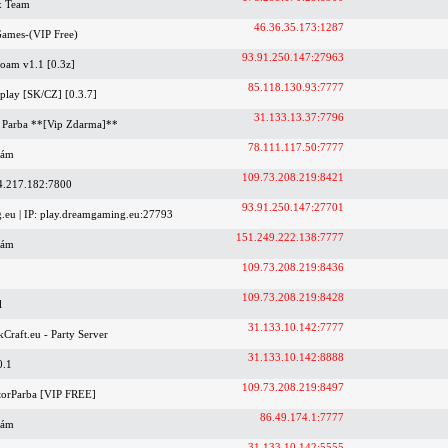
x Team
46.36.35.173:1287
ames-(VIP Free)
93.91.250.147:27963
oam v1.1 [0.3z]
85.118.130.93:7777
eplay [SK/CZ] [0.3.7]
31.133.13.37:7796
Parba **[Vip Zdarma]**
78.111.117.50:7777
nám
109.73.208.219:8421
4.217.182:7800
93.91.250.147:27701
eu | IP: play.dreamgaming.eu:27793
151.249.222.138:7777
nám
109.73.208.219:8436
109.73.208.219:8428
l
31.133.10.142:7777
Craft.eu - Party Server
31.133.10.142:8888
0.1
109.73.208.219:8497
torParba [VIP FREE]
86.49.174.1:7777
nám
31.133.10.142:5555