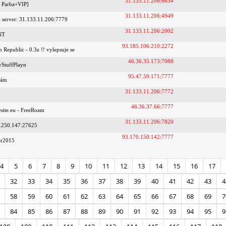
31.133.11.206:6654
t Parba+VIP]
31.133.11.206:4949
si server: 31.133.11.206:7779
31.133.11.206:2002
NT
93.185.106.210:2272
 Republic - 0.3z !! vylepsuje se
46.36.35.173:7088
StuffPlayn
95.47.59.171:7777
nám
31.133.11.206:7772
46.36.37.66:7777
site.eu - FreeRoam
31.133.11.206:7820
1.250.147:27625
93.170.150.142:7777
er2015
4
5
6
7
8
9
10
11
12
13
14
15
16
17
32
33
34
35
36
37
38
39
40
41
42
43
4
58
59
60
61
62
63
64
65
66
67
68
69
7
84
85
86
87
88
89
90
91
92
93
94
95
9