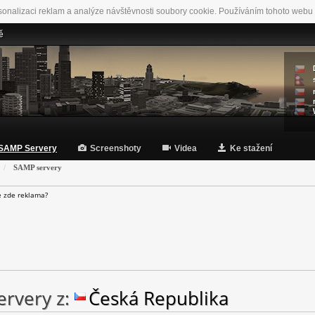
sonalizaci reklam a analýze návštěvnosti soubory cookie. Používáním tohoto webu 
ě
SAMP Servery
Screenshoty
Videa
Ke stažení
SAMP servery
e zde reklama?
rvery z:
Česká Republika