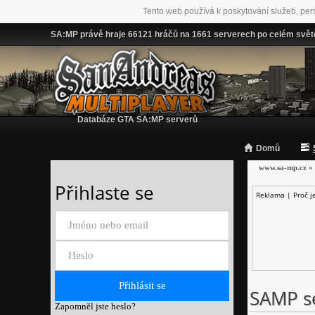
Tento web používá k poskytování služeb, per
SA:MP právě hraje 66121 hráčů na 1661 serverech po celém svět
Databáze GTA SA:MP serverů
Domů
www.sa-mp.cz
»
Přihlaste se
Reklama |
Proč j
SAMP se
Zapomněl jste heslo?