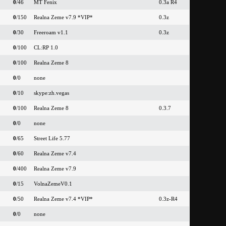
0
/46
MT Fenix
0.3a R4
0
/150
Realna Zeme v7.9 *VIP*
0.3z
0
/30
Freeroam v1.1
0.3z
0
/100
CL:RP 1.0
0
/100
Realna Zeme 8
0
/0
none
0
/10
skype:zh.vegas
0
/100
Realna Zeme 8
0.3.7
0
/0
none
0
/65
Street Life 5.77
0
/60
Realna Zeme v7.4
0
/400
Realna Zeme v7.9
0
/15
VolnaZemeV0.1
0
/50
Realna Zeme v7.4 *VIP*
0.3z-R4
0
/0
none