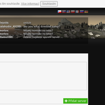
s tím souhlasíte.
Více informací
Souhlasím
Dejviiik:
snitch
salahudin_AYOBI:
bro you what dowload samp?
morlox:
Nějaký kontakt na tebe?
morlox:
Nějaký kontakt na tebe?
Walda1990:
zdarec nejdemi spustit server …
Přidat server