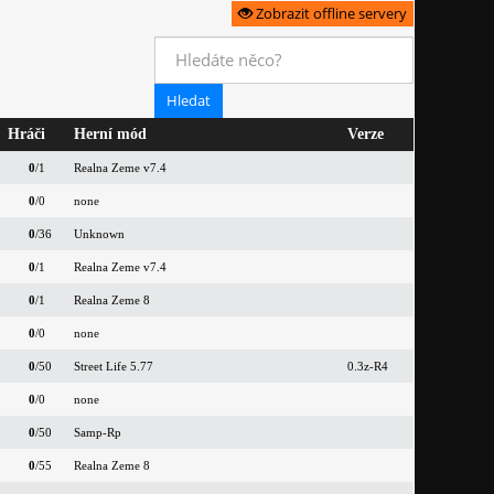
Zobrazit offline servery
Hráči
Herní mód
Verze
0
/1
Realna Zeme v7.4
0
/0
none
0
/36
Unknown
0
/1
Realna Zeme v7.4
0
/1
Realna Zeme 8
0
/0
none
0
/50
Street Life 5.77
0.3z-R4
0
/0
none
0
/50
Samp-Rp
0
/55
Realna Zeme 8