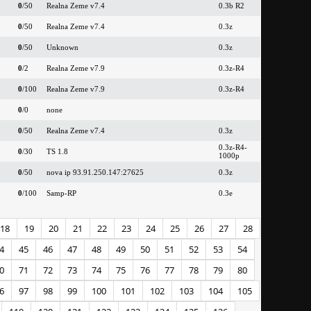
0
/50
Realna Zeme v7.4
0.3b R2
0
/50
Realna Zeme v7.4
0.3z
0
/50
Unknown
0.3z
0
/2
Realna Zeme v7.9
0.3z-R4
0
/100
Realna Zeme v7.9
0.3z-R4
0
/0
none
0
/50
Realna Zeme v7.4
0.3z
0.3z-R4-
0
/30
TS 1.8
1000p
0
/50
nova ip 93.91.250.147:27625
0.3z
0
/100
Samp-RP
0.3e
18
19
20
21
22
23
24
25
26
27
28
4
45
46
47
48
49
50
51
52
53
54
0
71
72
73
74
75
76
77
78
79
80
6
97
98
99
100
101
102
103
104
105