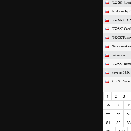
(CZ-SK) [Bes
Pojdte na lep
[CZ-SK]STU
[CZ/SK] Czech
[SK/CZ]Funny
Název není z
test server
[CZ/SK] Reme
nova ip 93.9
Real"Rp"Serv
1
2
3
29
30
31
55
56
57
81
82
83