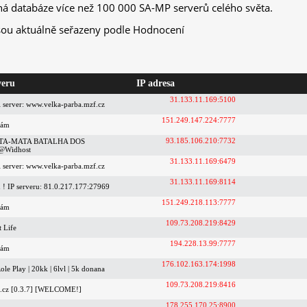
ná databáze více než 100 000 SA-MP serverů celého světa.
sou aktuálně seřazeny podle Hodnocení
veru
IP adresa
31.133.11.169:5100
si server: www.velka-parba.mzf.cz
151.249.147.224:7777
nám
93.185.106.210:7732
TA-MATA BATALHA DOS
@Widhost
31.133.11.169:6479
si server: www.velka-parba.mzf.cz
31.133.11.169:8114
! IP serveru: 81.0.217.177:27969
151.249.218.113:7777
nám
109.73.208.219:8429
t Life
194.228.13.99:7777
nám
176.102.163.174:1998
le Play | 20kk | 6lvl | 5k donana
109.73.208.219:8416
.cz [0.3.7] [WELCOME!]
178.255.170.25:8900