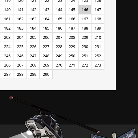
119
120
121
122
123
124
125
126
140
141
142
143
144
145
146
147
161
162
163
164
165
166
167
168
182
183
184
185
186
187
188
189
203
204
205
206
207
208
209
210
224
225
226
227
228
229
230
231
245
246
247
248
249
250
251
252
266
267
268
269
270
271
272
273
287
288
289
290