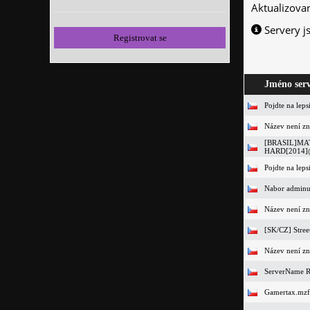
Aktualizova
Servery j
Registrovat se
Jméno ser
Pojdte na lep
Název není z
[BRASIL]MA
HARD[2014]
Pojdte na lep
Nabor adminu 
Název není z
[SK/CZ] Stree
Název není z
ServerName Ro
Gamertax.mzf